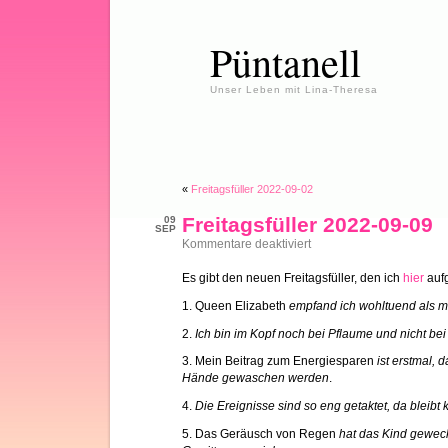
Püntanell
Unser Leben mit Lina-Theresa
«
Freitagsfüller 2022-09-02
Freitagsfüller 2022-09-09
09
SEP
für
Kommentare deaktiviert
Freitagsfüller
2022-
Es gibt den neuen Freitagsfüller, den ich
hier
aufg
09-
09
1. Queen Elizabeth
empfand ich wohltuend als mo
2.
Ich bin im Kopf noch bei Pflaume und nicht be
3. Mein Beitrag zum Energiesparen
ist erstmal, 
Hände gewaschen werden
.
4.
Die Ereignisse sind so eng getaktet, da bleibt
5. Das Geräusch von Regen
hat das Kind geweck