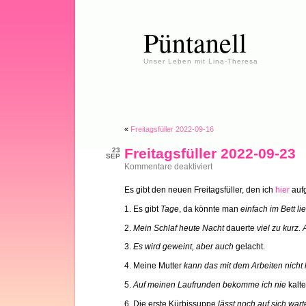
Püntanell
Unser Leben mit Lina-Theresa
«
Freitagsfüller 2022-09-16
Freitagsfüller 2022-09-23
23
SEP
für
Kommentare deaktiviert
Freitagsfüller
2022-
Es gibt den neuen Freitagsfüller, den ich
hier
aufg
09-
23
1. Es gibt
Tage
, da könnte man
einfach im Bett l
2.
Mein Schlaf heute Nacht
dauerte
viel zu kurz
3.
Es wird geweint, aber auch
gelacht.
4. Meine Mutter
kann das mit dem Arbeiten nicht
5.
Auf meinen Laufrunden bekomme ich nie
kalte
6. Die erste Kürbissuppe
lässt noch auf sich war