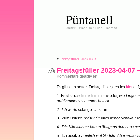
Püntanell
Unser Leben mit Lina-Theresa
«
Freitagsfüller 2023-03-31
Freitagsfüller 2023-04-07 
07
APR
für
Kommentare deaktiviert
Freitagsfüller
2023-
Es gibt den neuen Freitagsfüller, den ich
hier
aufg
04-
07
1. Es überrascht mich immer wieder,
wie lange e
–
Karfreitagsedition
auf Sommerzeit abends hell ist
.
2.
Ich warte
solange ich kann.
3. Zum Osterfrühstück
für mich lieber Schoko-Eie
4.
Die Klimakleber haben übrigens durchaus m
5. Ich besitze
ziemlich viel Geduld. Aber wehe, s