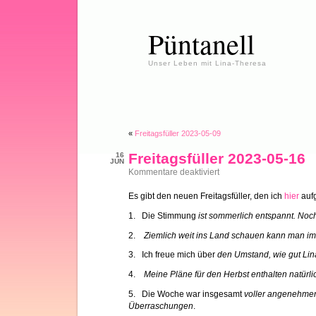
Püntanell
Unser Leben mit Lina-Theresa
«
Freitagsfüller 2023-05-09
Freitagsfüller 2023-05-16
16
JUN
für
Kommentare deaktiviert
Freitagsfüller
2023-
Es gibt den neuen Freitagsfüller, den ich
hier
aufg
05-
16
1. Die Stimmung
ist sommerlich entspannt. Noch
2.
Ziemlich weit ins Land schauen kann man i
3. Ich freue mich über
den Umstand, wie gut Lin
4.
Meine Pläne für den Herbst enthalten natürl
5. Die Woche war insgesamt
voller angenehme
Überraschungen
.