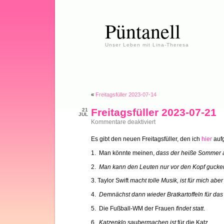
Püntanell
Unser Leben mit Lina-Theresa
«
Freitagsfüller 2023-07-14
Freitagsfüller 2023-07-21
21
JUL
für
Kommentare deaktiviert
Freitagsfüller
2023-
Es gibt den neuen Freitagsfüller, den ich
hier
aufg
07-
21
1. Man könnte meinen,
dass der heiße Sommer a
2.
Man kann den Leuten nur vor den Kopf gucke
3. Taylor Swift
macht tolle Musik, ist für mich ab
4.
Demnächst dann wieder Bratkartoffeln für da
5. Die Fußball-WM der Frauen
findet statt
.
6.
Katzenklo saubermachen ist
für die Katz .