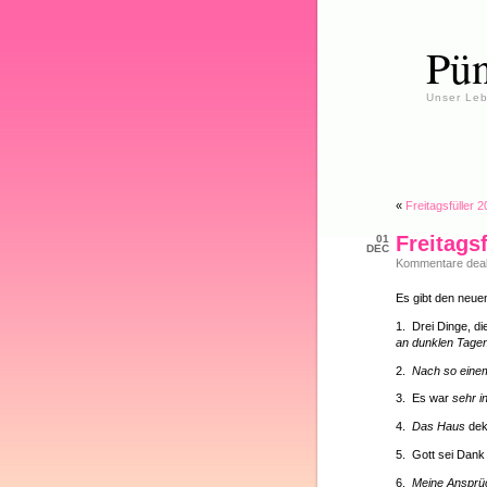
Pün
Unser Leb
«
Freitagsfüller 
Freitags
01
DEC
Kommentare deakt
Es gibt den neuen
1. Drei Dinge, di
an dunklen Tage
2.
Nach so einem
3. Es war
sehr i
4.
Das Haus
dek
5. Gott sei Dank
6.
Meine Ansprüc