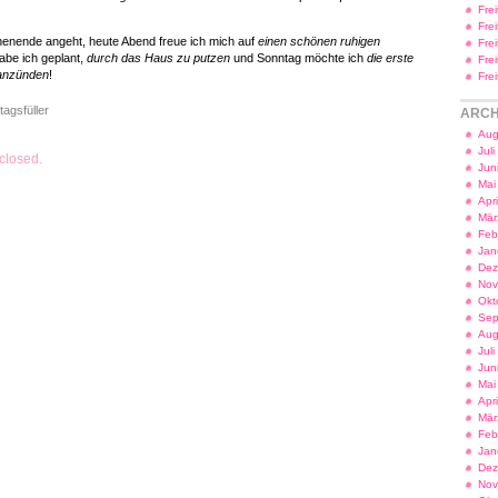
Fre
Fre
enende angeht, heute Abend freue ich mich auf
einen schönen ruhigen
Fre
abe ich geplant,
durch das Haus zu putzen
und Sonntag möchte ich
die erste
Fre
 anzünden
!
Fre
tagsfüller
ARCH
Aug
Jul
closed.
Jun
Mai
Apr
Mär
Feb
Jan
Dez
Nov
Okt
Sep
Aug
Jul
Jun
Mai
Apr
Mär
Feb
Jan
Dez
Nov