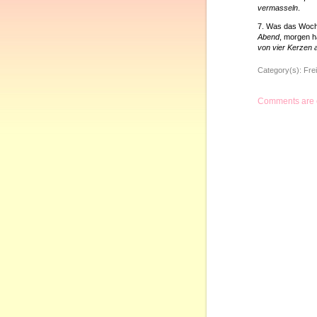
vermasseln
.
7. Was das Woch
Abend
, morgen h
von vier Kerzen
Category(s):
Frei
Comments are 