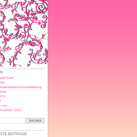
EN
piel-Seite
erie
ressum/Datenschutzerklärung
bbeln
.P.S.
t
r uns
hnachten 2012
STE BEITRÄGE