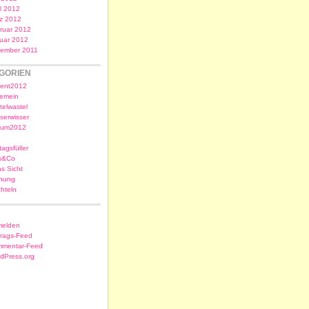
il 2012
z 2012
ruar 2012
uar 2012
ember 2011
GORIEN
ent2012
gemein
telwastel
serwisser
sum2012
tagsfüller
s&Co
as Sicht
nung
chteln
elden
trags-Feed
mentar-Feed
dPress.org