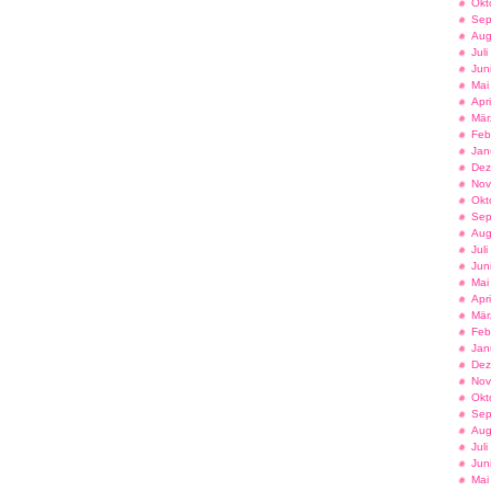
Okt
Sep
Aug
Jul
Jun
Mai
Apr
Mär
Feb
Jan
Dez
Nov
Okt
Sep
Aug
Jul
Jun
Mai
Apr
Mär
Feb
Jan
Dez
Nov
Okt
Sep
Aug
Jul
Jun
Mai