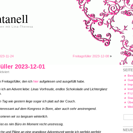
tanell
en mit Lina-Theresa
2023-11-24
Freitagsfüller 2023-12-08
»
füller 2023-12-01
SEIT
für
iviert
Freitagsfüller
Beis
2023-
Gal
 Freitagsfüller, den ich
hier
aufgelesen und ausgefüllt habe.
12-
Imp
01
e ich am Advent liebe:
Linas Vorfreude, endlos Schokolade und Lichterglanz
kra
n
.
P.U
Star
 Tag wie gestern liege sogar ich
platt auf der Couch.
Übe
Wei
nteressant auf dem Kongress in Bonn, aber auch sehr anstrengend
.
orieren
wir so langsam winterlich
.
 ist
es nim Büro im Moment recht unstressig
.
NEUE
he und Pläne an eine grandiose Adventszeit
werde ich perfekt
perfekt