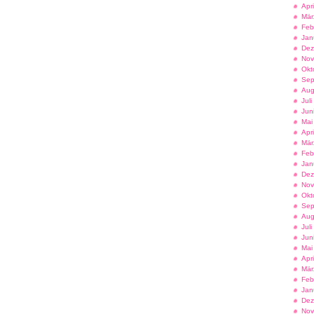
Apr
Mär
Feb
Jan
Dez
Nov
Okt
Sep
Aug
Jul
Jun
Mai
Apr
Mär
Feb
Jan
Dez
Nov
Okt
Sep
Aug
Jul
Jun
Mai
Apr
Mär
Feb
Jan
Dez
Nov