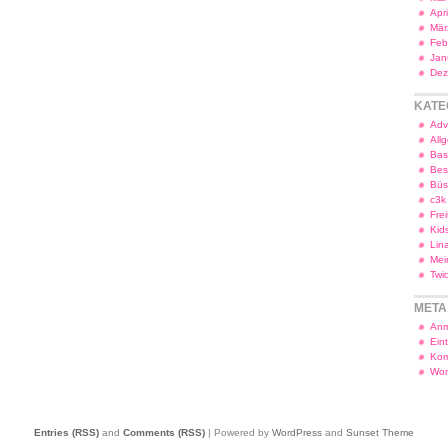
Apr
Mär
Feb
Jan
Dez
KATE
Adv
All
Bas
Bes
Bü
c3k
Frei
Kid
Lin
Mei
Twi
META
Anm
Ein
Kom
Wor
Entries (RSS)
and
Comments (RSS)
| Powered by
WordPress
and
Sunset Theme