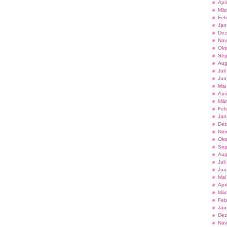
Apr
Mär
Feb
Jan
Dez
Nov
Okt
Sep
Aug
Jul
Jun
Mai
Apr
Mär
Feb
Jan
Dez
Nov
Okt
Sep
Aug
Jul
Jun
Mai
Apr
Mär
Feb
Jan
Dez
Nov