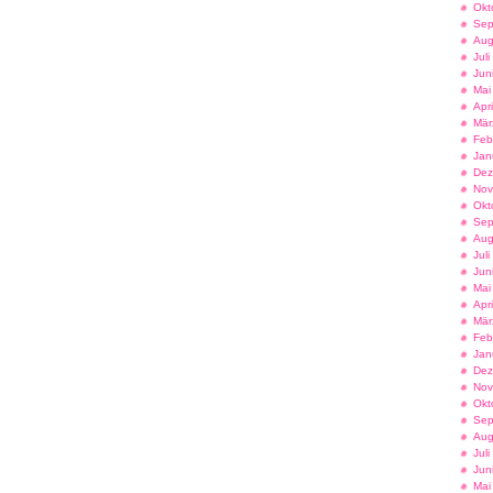
Okt
Sep
Aug
Jul
Jun
Mai
Apr
Mär
Feb
Jan
Dez
Nov
Okt
Sep
Aug
Jul
Jun
Mai
Apr
Mär
Feb
Jan
Dez
Nov
Okt
Sep
Aug
Jul
Jun
Mai