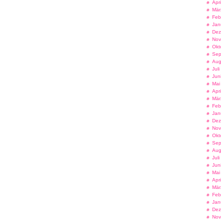
Apr
Mär
Feb
Jan
Dez
Nov
Okt
Sep
Aug
Jul
Jun
Mai
Apr
Mär
Feb
Jan
Dez
Nov
Okt
Sep
Aug
Jul
Jun
Mai
Apr
Mär
Feb
Jan
Dez
Nov