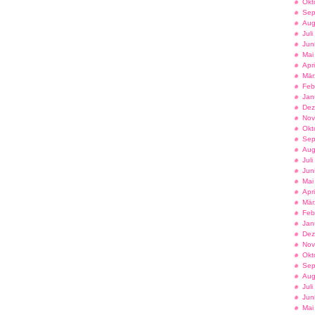
Okt
Sep
Aug
Jul
Jun
Mai
Apr
Mär
Feb
Jan
Dez
Nov
Okt
Sep
Aug
Jul
Jun
Mai
Apr
Mär
Feb
Jan
Dez
Nov
Okt
Sep
Aug
Jul
Jun
Mai