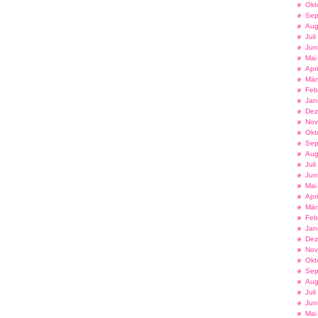
Okt
Sep
Aug
Jul
Jun
Mai
Apr
Mär
Feb
Jan
Dez
Nov
Okt
Sep
Aug
Jul
Jun
Mai
Apr
Mär
Feb
Jan
Dez
Nov
Okt
Sep
Aug
Jul
Jun
Mai