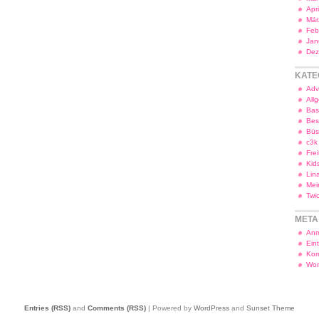
Apr
Mär
Feb
Jan
Dez
KATE
Adv
All
Bas
Bes
Bü
c3k
Frei
Kid
Lin
Mei
Twi
META
Anm
Ein
Kom
Wor
Entries (RSS)
and
Comments (RSS)
| Powered by
WordPress
and
Sunset Theme