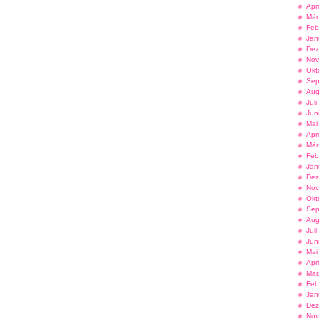
Apr
Mär
Feb
Jan
Dez
Nov
Okt
Sep
Aug
Jul
Jun
Mai
Apr
Mär
Feb
Jan
Dez
Nov
Okt
Sep
Aug
Jul
Jun
Mai
Apr
Mär
Feb
Jan
Dez
Nov