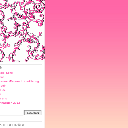
EN
piel-Seite
erie
ressum/Datenschutzerklärung
bbeln
.P.S.
t
r uns
hnachten 2012
STE BEITRÄGE