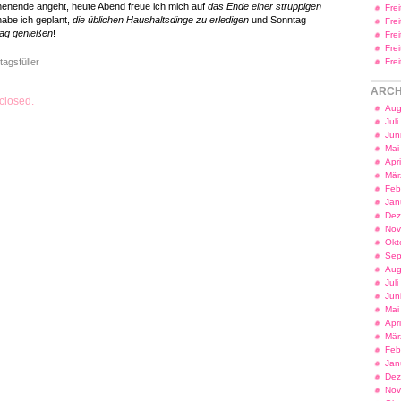
enende angeht, heute Abend freue ich mich auf
das Ende einer struppigen
Fre
habe ich geplant,
die üblichen Haushaltsdinge zu erledigen
und Sonntag
Fre
ag genießen
!
Fre
Fre
tagsfüller
Fre
ARCH
closed.
Aug
Jul
Jun
Mai
Apr
Mär
Feb
Jan
Dez
Nov
Okt
Sep
Aug
Jul
Jun
Mai
Apr
Mär
Feb
Jan
Dez
Nov