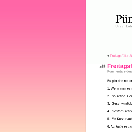
Pün
Unser Leb
«
Freitagsfüller 
Freitags
12
APR
Kommentare deakt
Es gibt den neuen
1. Wenn man es
2.
So schön. De
3. Geschwindigk
4.
Gestern schrie
5. Ein Kurzurlau
6.
Ich hatte es no