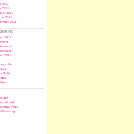
il 2012
z 2012
ruar 2012
uar 2012
ember 2011
GORIEN
ent2012
gemein
telwastel
serwisser
sum2012
tagsfüller
s&Co
as Sicht
nung
chteln
elden
trags-Feed
mentar-Feed
dPress.org