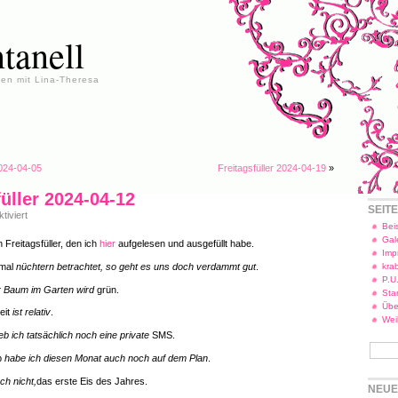
tanell
en mit Lina-Theresa
2024-04-05
Freitagsfüller 2024-04-19
»
füller 2024-04-12
SEIT
für
iviert
Freitagsfüller
Beis
2024-
Gal
 Freitagsfüller, den ich
hier
aufgelesen und ausgefüllt habe.
04-
Imp
12
 mal
nüchtern betrachtet, so geht es uns doch verdammt gut
.
kra
P.U
r Baum im Garten wird
grün.
Star
Übe
eit
ist relativ
.
Wei
b ich tatsächlich noch eine private
SMS.
b
habe ich diesen Monat auch noch auf dem Plan
.
ch nicht,
das erste Eis des Jahres.
NEUE