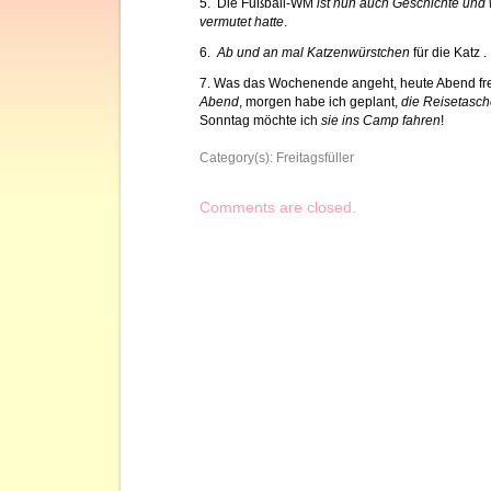
5. Die Fußball-WM
ist nun auch Geschichte und w
vermutet hatte
.
6.
Ab und an mal Katzenwürstchen
für die Katz .
7. Was das Wochenende angeht, heute Abend fre
Abend
, morgen habe ich geplant,
die Reisetasch
Sonntag möchte ich
sie ins Camp fahren
!
Category(s):
Freitagsfüller
Comments are closed.