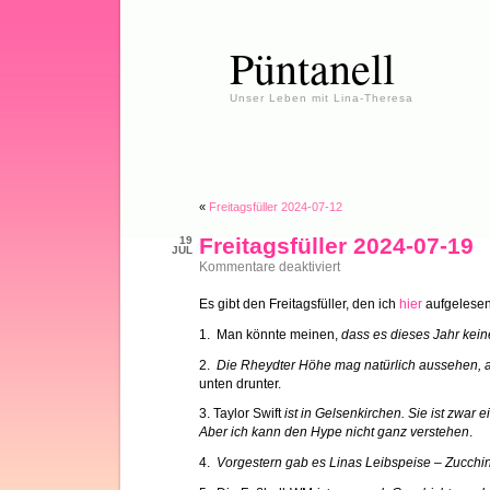
Püntanell
Unser Leben mit Lina-Theresa
«
Freitagsfüller 2024-07-12
Freitagsfüller 2024-07-19
19
JUL
für
Kommentare deaktiviert
Freitagsfüller
2024-
Es gibt den Freitagsfüller, den ich
hier
aufgelesen
07-
19
1. Man könnte meinen,
dass es dieses Jahr kei
2.
Die Rheydter Höhe mag natürlich aussehen, ab
unten drunter.
3. Taylor Swift
ist in Gelsenkirchen. Sie ist zwar
Aber ich kann den Hype nicht ganz verstehen
.
4.
Vorgestern gab es Linas Leibspeise – Zucchin