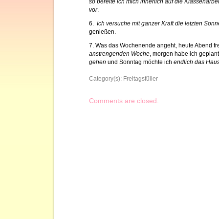
so bereite ich mich innerlich auf die Klassenar
vor
.
6.
Ich versuche mit ganzer Kraft die letzten S
genießen.
7. Was das Wochenende angeht, heute Abend fre
anstrengenden Woche
, morgen habe ich geplan
gehen
und Sonntag möchte ich
endlich das Ha
Category(s):
Freitagsfüller
Comments are closed.