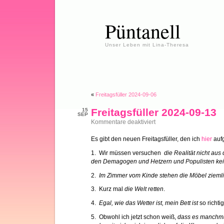
Püntanell
Unser Leben mit Lina-Theresa
«
Freitagsfüller 2024-09-06
Freitagsfüller 2024-09-13
15
SEP
für
Kommentare deaktiviert
Freitagsfüller
2024-
Es gibt den neuen Freitagsfüller, den ich
hier
aufg
09-
13
1. Wir müssen versuchen
die Realität nicht au
den Demagogen und Hetzern und Populisten ke
2.
Im Zimmer vom Kinde stehen die Möbel zieml
3. Kurz mal
die Welt retten
.
4.
Egal, wie das Wetter ist, mein Bett ist
so richti
5. Obwohl ich jetzt schon weiß,
dass es manchma