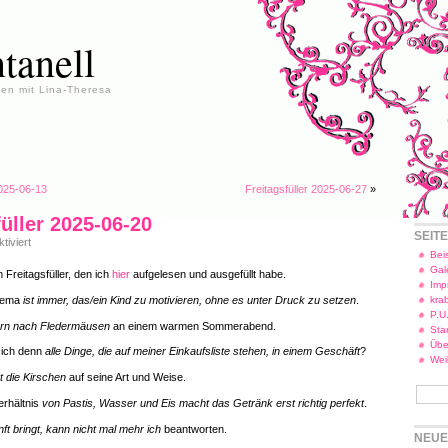
tanell
en mit Lina-Theresa
2025-06-13
Freitagsfüller 2025-06-27
»
füller 2025-06-20
SEIT
für
iviert
Freitagsfüller
Beis
2025-
Gal
 Freitagsfüller, den ich
hier
aufgelesen und ausgefüllt habe.
06-
Imp
20
Thema
ist immer, das/ein Kind zu motivieren, ohne es unter Druck zu setzen
.
kra
P.U
ern nach Fledermäusen
an einem warmen Sommerabend.
Star
Übe
ich denn
alle Dinge, die auf meiner Einkaufsliste stehen, in einem Geschäft
?
Wei
t die Kirschen
auf seine Art und Weise.
erhältnis
von Pastis, Wasser und Eis macht das Getränk erst richtig perfekt
.
ft bringt, kann nicht mal mehr ich
beantworten.
NEUE