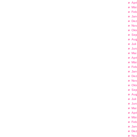
Apr
Mär
Feb
Jan
Dez
Nov
Okt
Sep
Aug
Jul
Jun
Mai
Apr
Mär
Feb
Jan
Dez
Nov
Okt
Sep
Aug
Jul
Jun
Mai
Apr
Mär
Feb
Jan
Dez
Nov