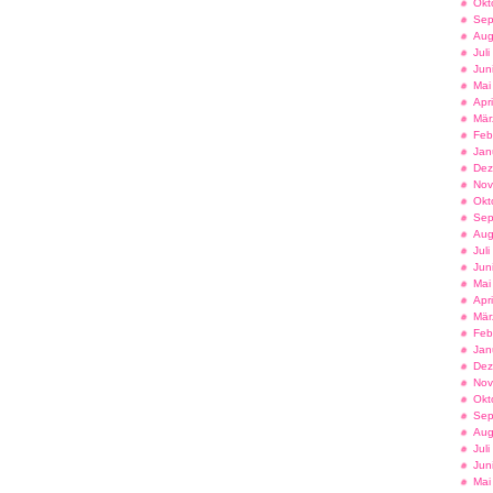
Okt
Sep
Aug
Jul
Jun
Mai
Apr
Mär
Feb
Jan
Dez
Nov
Okt
Sep
Aug
Jul
Jun
Mai
Apr
Mär
Feb
Jan
Dez
Nov
Okt
Sep
Aug
Jul
Jun
Mai