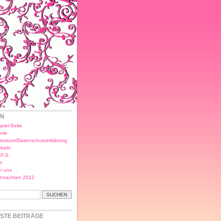
EN
piel-Seite
erie
ressum/Datenschutzerklärung
bbeln
.P.S.
t
r uns
hnachten 2012
STE BEITRÄGE