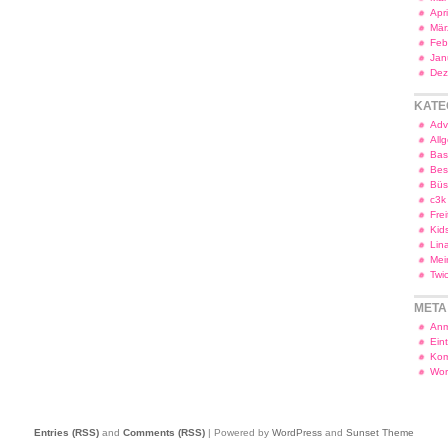
Apr
Mär
Feb
Jan
Dez
KATE
Adv
All
Bas
Bes
Bü
c3k
Frei
Kid
Lin
Mei
Twi
META
Anm
Ein
Kom
Wor
Entries (RSS)
and
Comments (RSS)
| Powered by
WordPress
and
Sunset Theme