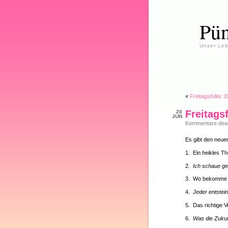
Pün
Unser Leb
«
Freitagsfüller 
Freitags
20
JUN
Kommentare deakt
Es gibt den neuen
1. Ein heikles 
2.
Ich schaue g
3. Wo bekomme 
4.
Jeder entstein
5. Das richtige V
6.
Was die Zukun