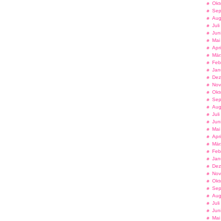
Okt
Sep
Aug
Jul
Jun
Mai
Apr
Mär
Feb
Jan
Dez
Nov
Okt
Sep
Aug
Jul
Jun
Mai
Apr
Mär
Feb
Jan
Dez
Nov
Okt
Sep
Aug
Jul
Jun
Mai