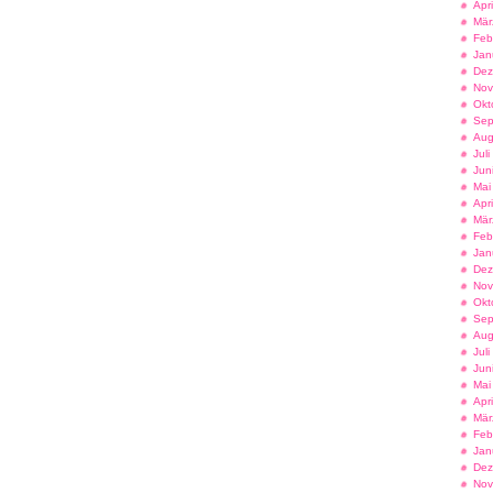
Apr
Mär
Feb
Jan
Dez
Nov
Okt
Sep
Aug
Jul
Jun
Mai
Apr
Mär
Feb
Jan
Dez
Nov
Okt
Sep
Aug
Jul
Jun
Mai
Apr
Mär
Feb
Jan
Dez
Nov