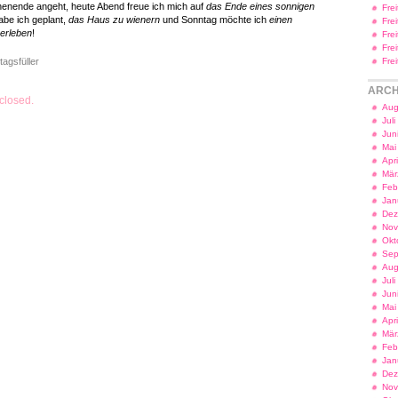
enende angeht, heute Abend freue ich mich auf
das Ende eines sonnigen
Fre
abe ich geplant,
das Haus zu wienern
und Sonntag möchte ich
einen
Fre
erleben
!
Fre
Fre
tagsfüller
Fre
ARCH
closed.
Aug
Jul
Jun
Mai
Apr
Mär
Feb
Jan
Dez
Nov
Okt
Sep
Aug
Jul
Jun
Mai
Apr
Mär
Feb
Jan
Dez
Nov