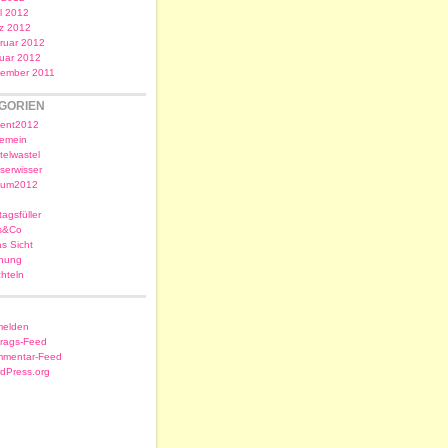
il 2012
z 2012
ruar 2012
uar 2012
ember 2011
GORIEN
ent2012
gemein
telwastel
serwisser
sum2012
tagsfüller
s&Co
as Sicht
nung
chteln
elden
trags-Feed
mentar-Feed
dPress.org