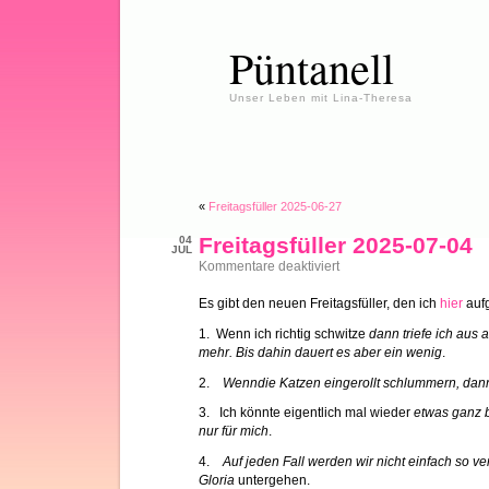
Püntanell
Unser Leben mit Lina-Theresa
«
Freitagsfüller 2025-06-27
Freitagsfüller 2025-07-04
04
JUL
für
Kommentare deaktiviert
Freitagsfüller
2025-
Es gibt den neuen Freitagsfüller, den ich
hier
auf
07-
04
1. Wenn ich richtig schwitze
dann triefe ich aus 
mehr. Bis dahin dauert es aber ein wenig
.
2.
Wenndie Katzen eingerollt schlummern, dann
3. Ich könnte eigentlich mal wieder
etwas ganz 
nur für mich
.
4.
Auf jeden Fall werden wir nicht einfach so 
Gloria
untergehen.