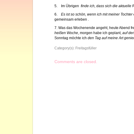
5. Im Übrigen
finde ich, dass sich die aktuell
6.
Es ist so schön, wenn ich mit meiner Tochte
gemeinsam erleben .
7. Was das Wochenende angeht, heute Abend fre
heißen Woche
, morgen habe ich geplant,
auf de
Sonntag möchte ich
den Tag auf meine Art geni
Category(s):
Freitagsfüller
Comments are closed.