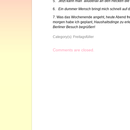
5. Jetzt kann man
allüberall an den Hecken d
6.
Ein dummer Mensch
bringt mich schnell auf 
7. Was das Wochenende angeht, heute Abend fre
morgen habe ich geplant,
Haushaltsdinge zu er
Berliner Besuch begrüßen
!
Category(s):
Freitagsfüller
Comments are closed.