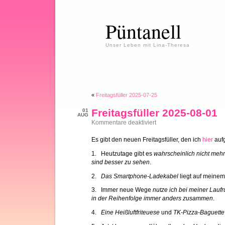
Püntanell
Unser Leben mit Lina-Theresa
«
Freitagsfüller 2025-07-25
Freitagsfüller 2025-08-01
01
AUG
für
Kommentare deaktiviert
Freitagsfüller
2025-
Es gibt den neuen Freitagsfüller, den ich
hier
aufg
08-
01
1. Heutzutage gibt es
wahrscheinlich nicht mehr 
sind besser zu sehen
.
2.
Das Smartphone-Ladekabel
liegt auf meinem
3. Immer neue Wege
nutze ich bei meiner Laufr
in der Reihenfolge immer anders zusammen
.
4.
Eine Heißluftfriteuese
und
TK-Pizza-Baguett