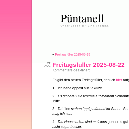
Püntanell
Unser Leben mit Lina-Theresa
«
Freitagsfüller 2025-08-15
Freitagsfüller 2025-08-22
22
AUG
für
Kommentare deaktiviert
Freitagsfüller
2025-
Es gibt den neuen Freitagsfüller, den ich
hier
aufg
08-
22
1. Ich habe Appetit auf
Lakritze
.
2.
Es gibt drei Bildschirme auf meinem Schreibti
Mitte.
3. Dahlien
stehen üppig blühend im Garten. Be
mag ich sehr
.
4.
Die Hausmarken sind meistens
genau so gut
nicht sogar besser
.