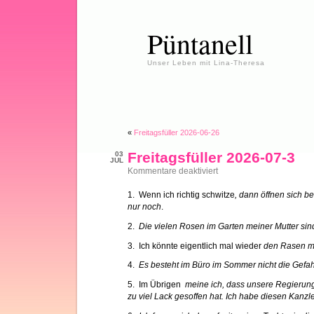
Püntanell
Unser Leben mit Lina-Theresa
«
Freitagsfüller 2026-06-26
Freitagsfüller 2026-07-3
03
JUL
für
Kommentare deaktiviert
Freitagsfüller
2026-
1. Wenn ich richtig schwitze
, dann öffnen sich be
07-
nur noch
.
3
2.
Die vielen Rosen im Garten meiner Mutter si
3. Ich könnte eigentlich mal wieder
den Rasen 
4.
Es besteht im Büro im Sommer nicht die Gefahr
5. Im Übrigen
meine ich, dass unsere Regierung
zu viel Lack gesoffen hat. Ich habe diesen Kanzle