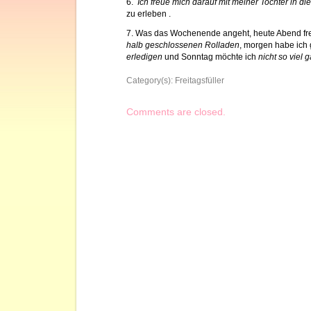
6.
Ich freue mich darauf mit meiner Tochter in 
zu erleben .
7. Was das Wochenende angeht, heute Abend fre
halb geschlossenen Rolladen
, morgen habe ich 
erledigen
und Sonntag möchte ich
nicht so viel
Category(s):
Freitagsfüller
Comments are closed.