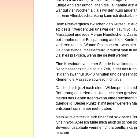
auch erst ab einer gewissen Gruppengröße.
Einige Anbieter ermöglichen die Teilnahme erst a
war gut vier Wochen alt, als wir den Kurs angefa
ihr. Eine Altersbeschränkung kann ich deshalb ni
Beim Preisvergleich zwischen den Kursen ist au
etc gestellt werden: Bei uns war der Raum voll au
Massageöl und jede Menge Handtüchern. Das ist i
bei zunehmender Entspannung auch die Kontrol
verlieren und mit Wonne Pipi machen – was hier 
Da ohne Windel massiert wird, braucht man in der
Daist es praktisch, wenn die gestellt werden.
Eine Kursdauer von einer Stunde ist vollkommen
Nettomassagezeit – also die Zeit, in der das Kin
ist dann zwar nur 30-40 Minuten und geht sehr sc
Kleinen die Massage sowieso nicht aus.
Das hört sich jetzt nach einen Widerspruch in si
Berührung neu erlernen. Und nach einer gewis
meldet das Gehirn irgendwann eine Reizüberflut
quengelig. Dieser Punkt ist mit jeder weiteren M
entspannt sich immer mehr dabei.
Mein Kurs erstreckte sich über fünf bzw sechs Te
für sinnvoll. Aber ich fühle mich auch so schon
Bewegungsabläufe verinnerlicht. Eigentlich kann 
machen.