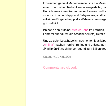
Inzwischen genießt Mademoiselle Lina die Massa
einer zusätzlichen Rotlichtlampe ausgestattet, da
Und ich lerne ihren Körper besser kennen und k
zwar nicht immer klappt und Babymassage ist kei
mit einem Fingerschnipp alle Wehwehchen wegzaub
gut und hilft.
Ich habe den Kurs bei
MedicoReha
im Franzisku
Fahrerei quer durch die Stadt bedeutete) Detail
Und zu guter Letzt habe ich noch einen Musiktipp
„
Amiina
“ machen herrlich ruhige und entspanne
„Plinkiplönki“. Auch hervorragend zum Stillen gee
Category(s):
Kids&Co
Comments are closed.