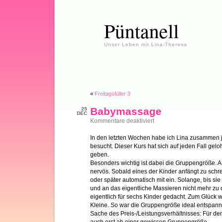
Püntanell
Unser Leben mit Lina-Theresa
«
Freitagsfüller 3
Babymassage
25
DEC
für
Kommentare deaktiviert
Babymassage
In den letzten Wochen habe ich Lina zusammen
besucht. Dieser Kurs hat sich auf jeden Fall gelo
geben.
Besonders wichtig ist dabei die Gruppengröße. A
nervös. Sobald eines der Kinder anfängt zu schr
oder später automatisch mit ein. Solange, bis s
und an das eigentliche Massieren nicht mehr zu 
eigentlich für sechs Kinder gedacht. Zum Glück w
Kleine. So war die Gruppengröße ideal entspannt.
Sache des Preis-/Leistungsverhältnisses: Für de