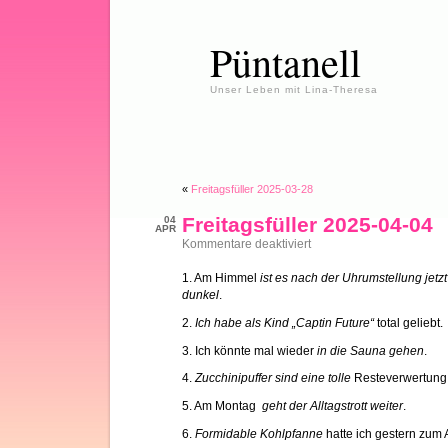
Püntanell
Unser Leben mit Lina-Theresa
«
Freitagsfüller 2025-03-28
Freitagsfüller 2025-04-04
04
APR
für
Kommentare deaktiviert
Freitagsfüller
2025-
1. Am Himmel
ist es nach der Uhrumstellung jet
04-
dunkel
.
04
2.
Ich habe als Kind „Captin Future“
total geliebt.
3. Ich könnte mal wieder
in die Sauna gehen
.
4.
Zucchinipuffer sind eine tolle
Resteverwertung
5. Am Montag
geht der Alltagstrott weiter
.
6.
Formidable Kohlpfanne
hatte ich gestern zum