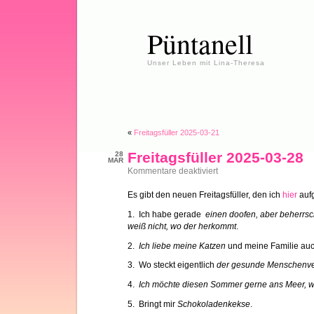
Püntanell
Unser Leben mit Lina-Theresa
«
Freitagsfüller 2025-03-21
Freitagsfüller 2025-03-28
28
MAR
für
Kommentare deaktiviert
Freitagsfüller
2025-
Es gibt den neuen Freitagsfüller, den ich
hier
aufg
03-
28
1. Ich habe gerade
einen doofen, aber beherr
weiß nicht, wo der herkommt
.
2.
Ich liebe meine Katzen
und meine Familie auc
3. Wo steckt eigentlich
der gesunde Menschenve
4.
Ich möchte diesen Sommer gerne ans Meer, w
5. Bringt mir
Schokoladenkekse
.