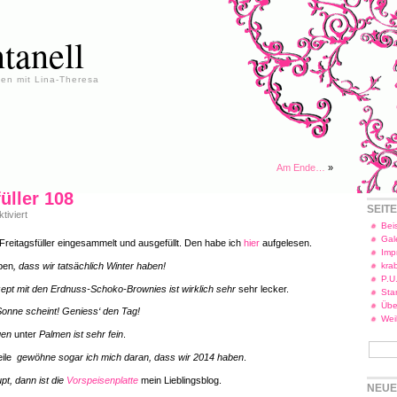
tanell
en mit Lina-Theresa
Am Ende…
»
üller 108
SEIT
für
iviert
Freitagsfüller
Beis
108
Gal
reitagsfüller eingesammelt und ausgefüllt. Den habe ich
hier
aufgelesen.
Imp
ben
, dass wir tatsächlich Winter haben!
kra
P.U
pt mit den Erdnuss-Schoko-Brownies ist wirklich sehr
sehr lecker.
Star
Übe
Sonne scheint! Geniess‘ den Tag!
Wei
egen
unter
Palmen ist sehr fein
.
eile
gewöhne sogar ich mich daran, dass wir 2014 haben
.
t, dann ist die
Vorspeisenplatte
mein Lieblingsblog.
NEUE