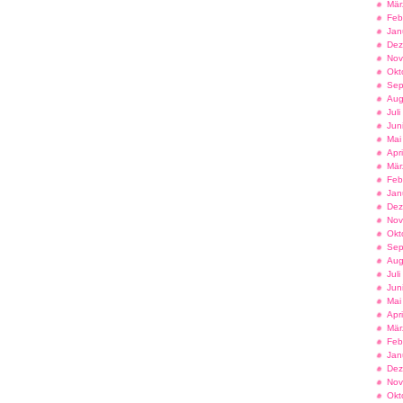
Mär
Feb
Jan
Dez
Nov
Okt
Sep
Aug
Jul
Jun
Mai
Apr
Mär
Feb
Jan
Dez
Nov
Okt
Sep
Aug
Jul
Jun
Mai
Apr
Mär
Feb
Jan
Dez
Nov
Okt