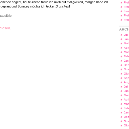
enende angeht, heute Abend freue ich mich auf
mal gucken
, morgen habe ich
Fre
s
geplant und Sonntag möchte ich
lecker Brunchen
!
Fre
Fre
tagsfüller
Fre
Fre
closed.
ARCH
Jul
Jun
Mai
Apr
Mär
Feb
Jan
Dez
Nov
Okt
Sep
Aug
Jul
Jun
Mai
Apr
Mär
Feb
Jan
Dez
Nov
Okt