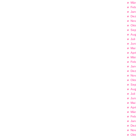
Mär
Feb
Jan
Dez
Nov
Okt
Sep
Aug
Jul
Jun
Mai
Apr
Mär
Feb
Jan
Dez
Nov
Okt
Sep
Aug
Jul
Jun
Mai
Apr
Mär
Feb
Jan
Dez
Nov
Okt