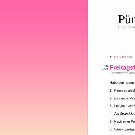
Pün
Unser Leb
«
Das Vitusbad
Freitagsf
10
JAN
Kommentare deakt
Habe den neuen F
1. Kaum zu glau
2.
Das neue Reze
3. Los jetzt,
die 
4.
Am Strand li
5. Nach einer W
6.
Wenn überhaup