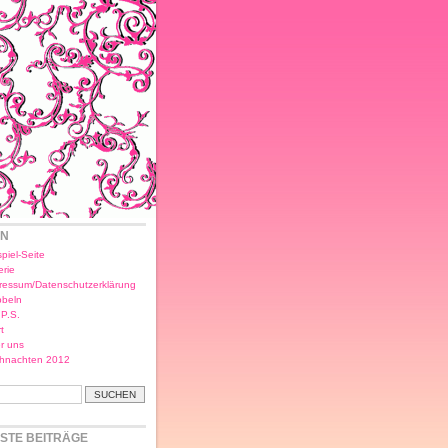
EN
piel-Seite
erie
ressum/Datenschutzerklärung
bbeln
.P.S.
t
r uns
hnachten 2012
STE BEITRÄGE