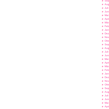
Sep
Aug
Jul
Jun
Mai
Apr
Mär
Feb
Jan
Dez
Nov
Okt
Sep
Aug
Jul
Jun
Mai
Apr
Mär
Feb
Jan
Dez
Nov
Okt
Sep
Aug
Jul
Jun
Mai
Apr