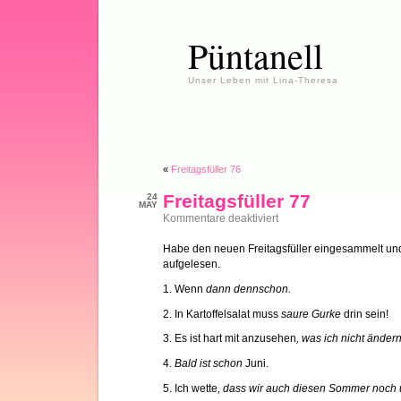
Püntanell
Unser Leben mit Lina-Theresa
«
Freitagsfüller 76
Freitagsfüller 77
24
MAY
für
Kommentare deaktiviert
Freitagsfüller
77
Habe den neuen Freitagsfüller eingesammelt und
aufgelesen.
1. Wenn
dann dennschon.
2. In Kartoffelsalat muss
saure Gurke
drin sein!
3. Es ist hart mit anzusehen
, was ich nicht änder
4.
Bald ist schon
Juni.
5. Ich wette
, dass wir auch diesen Sommer noch 