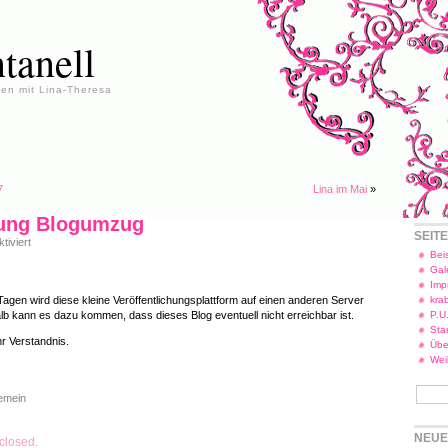
tanell
en mit Lina-Theresa
7
Lina im Mai
»
ung Blogumzug
SEIT
für
iviert
Vorwarnung
Beis
Blogumzug
Gal
Imp
agen wird diese kleine Veröffentlichungsplattform auf einen anderen Server
kra
b kann es dazu kommen, dass dieses Blog eventuell nicht erreichbar ist.
P.U
Star
hr Verstandnis.
Übe
Wei
gemein
NEUE
closed.