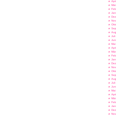
Apr
Mär
Feb
Jan
Dez
Nov
Okt
Sep
Aug
Jul
Jun
Mai
Apr
Mär
Feb
Jan
Dez
Nov
Okt
Sep
Aug
Jul
Jun
Mai
Apr
Mär
Feb
Jan
Dez
Nov