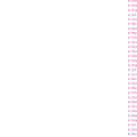
Okt
Sep
Aug
Jul
Jun
Mai
Apr
Mär
Feb
Jan
Dez
Nov
Okt
Sep
Aug
Jul
Jun
Mai
Apr
Mär
Feb
Jan
Dez
Nov
Okt
Sep
Aug
Jul
Jun
Mai