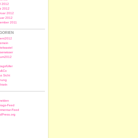
il 2012
z 2012
ruar 2012
uar 2012
ember 2011
GORIEN
ent2012
gemein
telwastel
serwisser
sum2012
tagsfüller
s&Co
as Sicht
nung
chteln
elden
trags-Feed
mentar-Feed
dPress.org