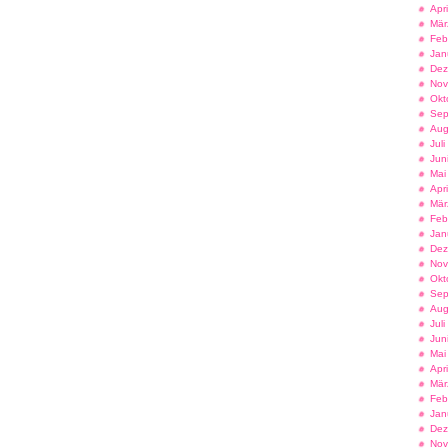
Apr
Mär
Feb
Jan
Dez
Nov
Okt
Sep
Aug
Jul
Jun
Mai
Apr
Mär
Feb
Jan
Dez
Nov
Okt
Sep
Aug
Jul
Jun
Mai
Apr
Mär
Feb
Jan
Dez
Nov