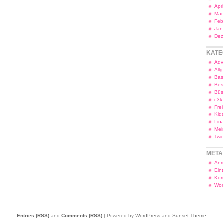
Apr
Mär
Feb
Jan
Dez
KATE
Adv
All
Bas
Bes
Bü
c3k
Frei
Kid
Lin
Mei
Twi
META
Anm
Ein
Kom
Wor
Entries (RSS)
and
Comments (RSS)
| Powered by
WordPress
and
Sunset Theme