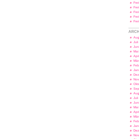
Fre
Fre
Fre
Fre
Fre
ARCH
Aug
Jul
Jun
Mai
Apr
Mär
Feb
Jan
Dez
Nov
Okt
Sep
Aug
Jul
Jun
Mai
Apr
Mär
Feb
Jan
Dez
Nov