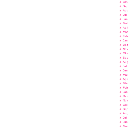
Okt
Sep
Aug
Jul
Jun
Mai
Apr
Mär
Feb
Jan
Dez
Nov
Okt
Sep
Aug
Jul
Jun
Mai
Apr
Mär
Feb
Jan
Dez
Nov
Okt
Sep
Aug
Jul
Jun
Mai