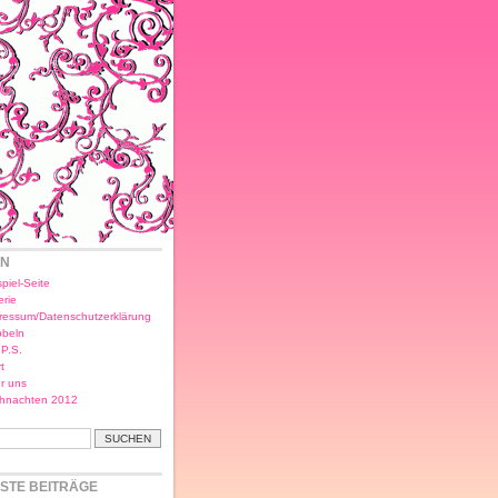
EN
piel-Seite
erie
ressum/Datenschutzerklärung
bbeln
.P.S.
t
r uns
hnachten 2012
STE BEITRÄGE