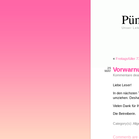
Pün
Unser Leb
«
Freitagsfüller 7
Vorwarn
25
MAY
Kommentare deakt
Liebe Leser!
In den nächsten T
umziehen. Deshal
Vielen Dank für I
Die Betreiberin.
Category(s):
All
Comments are 