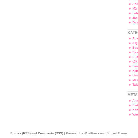
Apr
Mär
Feb
Jan
Dez
KATE
Adv
All
Bas
Bes
Bü
c3k
Frei
Kid
Lin
Mei
Twi
META
Anm
Ein
Kom
Wor
Entries (RSS)
and
Comments (RSS)
| Powered by
WordPress
and
Sunset Theme