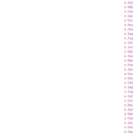
Apr
Mär
Feb
Jan
Dez
Nov
Okt
Sep
Aug
Jul
Jun
Mai
Apr
Mär
Feb
Jan
Dez
Nov
Okt
Sep
Aug
Jul
Jun
Mai
Apr
Mär
Feb
Jan
Dez
Nov