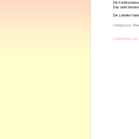
Die Farbkombinat
Das sieht bestim
Die Lobelien hab
Category(s):
All
Comments are 