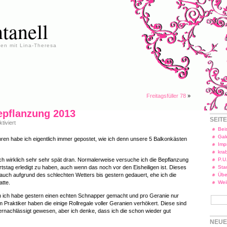
tanell
en mit Lina-Theresa
Freitagsfüller 78
»
epflanzung 2013
SEIT
für
iviert
Balkonbepflanzung
Beis
2013
Gal
hren habe ich eigentlich immer gepostet, wie ich denn unsere 5 Balkonkästen
Imp
kra
ich wirklich sehr sehr spät dran. Normalerweise versuche ich die Bepflanzung
P.U
stag erledigt zu haben, auch wenn das noch vor den Eisheiligen ist. Dieses
Star
 auch aufgrund des schlechten Wetters bis gestern gedauert, ehe ich die
Übe
atte.
Wei
 ich habe gestern einen echten Schnapper gemacht und pro Geranie nur
m Praktiker haben die einige Rollregale voller Geranien verhökert. Diese sind
ernachlässigt gewesen, aber ich denke, dass ich die schon wieder gut
NEUE