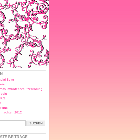
EN
piel-Seite
erie
ressum/Datenschutzerklärung
bbeln
.P.S.
t
r uns
hnachten 2012
STE BEITRÄGE