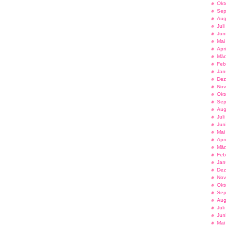
Okt
Sep
Aug
Jul
Jun
Mai
Apr
Mär
Feb
Jan
Dez
Nov
Okt
Sep
Aug
Jul
Jun
Mai
Apr
Mär
Feb
Jan
Dez
Nov
Okt
Sep
Aug
Jul
Jun
Mai