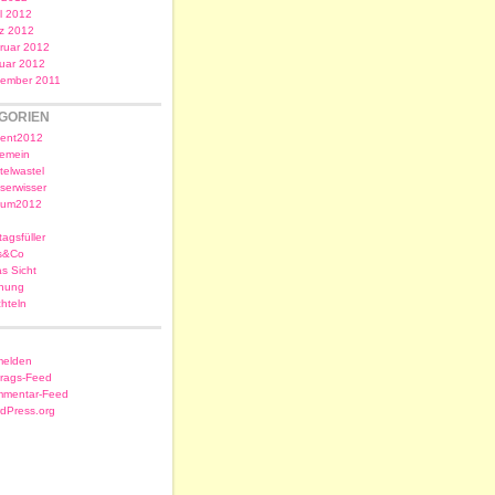
il 2012
z 2012
ruar 2012
uar 2012
ember 2011
GORIEN
ent2012
gemein
telwastel
serwisser
sum2012
tagsfüller
s&Co
as Sicht
nung
chteln
elden
trags-Feed
mentar-Feed
dPress.org