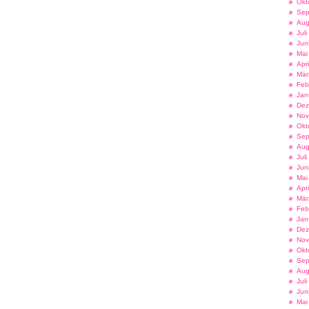
Okt
Sep
Aug
Jul
Jun
Mai
Apr
Mär
Feb
Jan
Dez
Nov
Okt
Sep
Aug
Jul
Jun
Mai
Apr
Mär
Feb
Jan
Dez
Nov
Okt
Sep
Aug
Jul
Jun
Mai