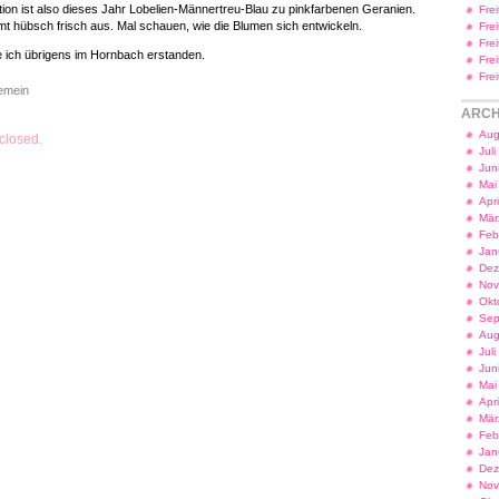
ion ist also dieses Jahr Lobelien-Männertreu-Blau zu pinkfarbenen Geranien.
Fre
mt hübsch frisch aus. Mal schauen, wie die Blumen sich entwickeln.
Fre
Fre
e ich übrigens im Hornbach erstanden.
Fre
Fre
gemein
ARCH
Aug
closed.
Jul
Jun
Mai
Apr
Mär
Feb
Jan
Dez
Nov
Okt
Sep
Aug
Jul
Jun
Mai
Apr
Mär
Feb
Jan
Dez
Nov