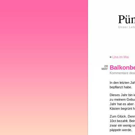
Pün
Unser Leb
«
Lina im Mai
Balkonb
28
MAY
Kommentare deakt
In den letzten Ja
bepflanzt habe.
Dieses Jahr bin 
zu meinem Geburt
Jahr hat es aber
Kästen begrünt h
Zum Glück. Denn
10ct bezahlt. Bei
zwar ein wenig v
päppeln werde.