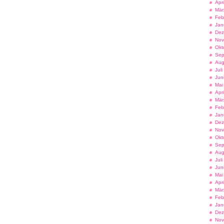
Apr
Mär
Feb
Jan
Dez
Nov
Okt
Sep
Aug
Jul
Jun
Mai
Apr
Mär
Feb
Jan
Dez
Nov
Okt
Sep
Aug
Jul
Jun
Mai
Apr
Mär
Feb
Jan
Dez
Nov