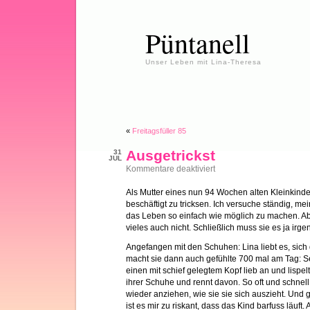
Püntanell
Unser Leben mit Lina-Theresa
«
Freitagsfüller 85
Ausgetrickst
31
JUL
für
Kommentare deaktiviert
Ausgetrickst
Als Mutter eines nun 94 Wochen alten Kleinkind
beschäftigt zu tricksen. Ich versuche ständig, me
das Leben so einfach wie möglich zu machen. Ab
vieles auch nicht. Schließlich muss sie es ja irge
Angefangen mit den Schuhen: Lina liebt es, sic
macht sie dann auch gefühlte 700 mal am Tag: Se
einen mit schief gelegtem Kopf lieb an und lispel
ihrer Schuhe und rennt davon. So oft und schnell
wieder anziehen, wie sie sie sich auszieht. Und 
ist es mir zu riskant, dass das Kind barfuss läuft.