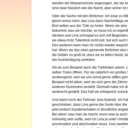
werden die Wasserschuhe angezogen, die sie sic
sind zwar hässlich wie die Nacht, aber sicher ist s
Oder die Sache mit den Brötchen: Ich esse zu Mi
gleich eines mehr, das Lina dann Nachmittags we
Brot selber aus der Tüte zu holen. Wenn sie also m
bekommt, was sie möchte, so muss ich es eigentli
stecken und Lina schnappt es sich mit Begeiste
sie etwas trotz Tütentrick nicht isst, hat sich auc
Des weiteren kann man ihr nichts wieder wegn
hat. Wenn sie das oben genannte Brötchen also i
die Gefahr zu groß ist, dass sie es fallen lässt
der Aushändigung zerteilen.
Als da zum Beispiel auch die Türklinken wären. 
selber Türen öffnen. Für sie natürlich ein großes 
anstrengend, weil sie uns sonst gerne stiften ge
Beispiel nicht allein, weil sie sich gern die Zähne
anderen Dummsinn anstellt. Deshalb habe ich di
senkrecht gestellt. Das hält sie erfolgreich zurück
Und dann noch der Fahrrad- bzw Autositz. Ich hat
geschrieben, dass Lina gerne die Gurte über die S
jetzt einfach Karabinerhaken in Brusthöhe angeb
Bei allem, was man da macht, muss man ja auch 
mühselig sein sollte, weil ich Lina ja unter Um
anschnallen und abschnallen muss. Und zweitens 