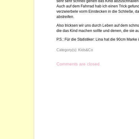
sehr sehr schnell gehen das Kind abzuschnallen
Auch auf dem Fahrrad hab ich einen Trick gefun
verzwierbele vorm Einstecken in die Schließe, da
abstreifen.
Also tricksen wir uns durch Leben auf dem schm
die das Kind machen sollte und denen, die sie au
P.S.: Für die Statistiker: Lina hat die 90cm Marke 
Category(s):
Kids&Co
Comments are closed.