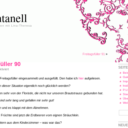
tanell
en mit Lina-Theresa
Freitagsfüller 91
»
üller 90
SEIT
für
iviert
Freitagsfüller
Beis
90
Gal
reitagsfüller eingesammelt und ausgefüllt. Den habe ich
hier
aufgelesen.
Imp
in dieser Situation eigentlich noch glücklich werden?
kra
P.U
en sehr
von der Floristin, die nicht nur unseren Brautstrauss gebunden hat
.
Star
Übe
sind sehr lang und gefallen mir sehr gut!
Wei
en
und es klappt
mit dem Abnehmen
.
 Früchte sind jetzt
die Erdbeeren vom eignen Sträuchlein
.
öttern aus dem Kinderzimmer –
was war das?
NEUE