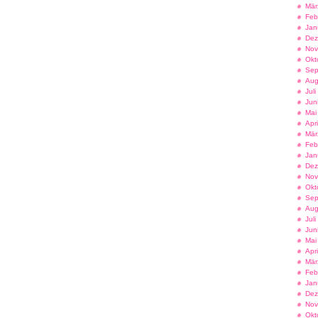
Mär
Feb
Jan
Dez
Nov
Okt
Sep
Aug
Jul
Jun
Mai
Apr
Mär
Feb
Jan
Dez
Nov
Okt
Sep
Aug
Jul
Jun
Mai
Apr
Mär
Feb
Jan
Dez
Nov
Okt