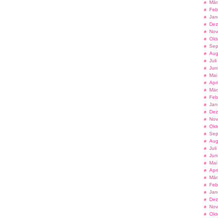
Mär
Feb
Jan
Dez
Nov
Okt
Sep
Aug
Jul
Jun
Mai
Apr
Mär
Feb
Jan
Dez
Nov
Okt
Sep
Aug
Jul
Jun
Mai
Apr
Mär
Feb
Jan
Dez
Nov
Okt