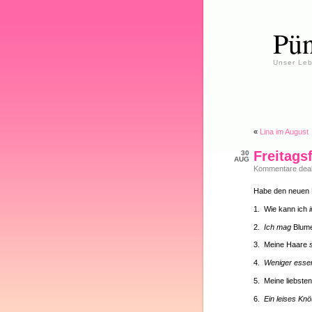
Pün
Unser Leb
«
Lina im August
Freitagsf
30
AUG
Kommentare deakt
Habe den neuen F
1. Wie kann ich
2.
Ich mag
Blum
3. Meine Haare
4.
Weniger ess
5. Meine liebsten
6.
Ein leises Kn