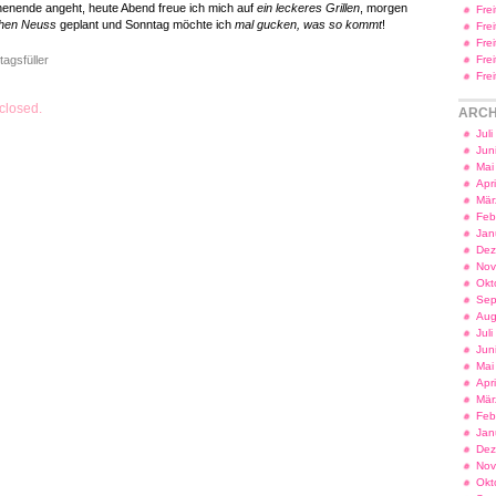
enende angeht, heute Abend freue ich mich auf
ein leckeres Grillen
, morgen
Fre
chen Neuss
geplant und Sonntag möchte ich
mal gucken, was so kommt
!
Fre
Fre
tagsfüller
Fre
Fre
closed.
ARCH
Jul
Jun
Mai
Apr
Mär
Feb
Jan
Dez
Nov
Okt
Sep
Aug
Jul
Jun
Mai
Apr
Mär
Feb
Jan
Dez
Nov
Okt