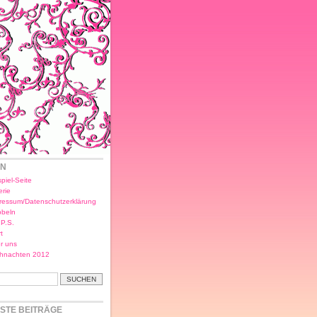
EN
piel-Seite
erie
ressum/Datenschutzerklärung
bbeln
.P.S.
t
r uns
hnachten 2012
STE BEITRÄGE