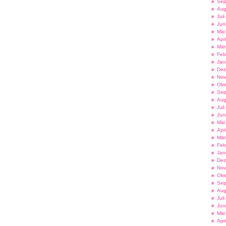
Sep
Aug
Jul
Jun
Mai
Apr
Mär
Feb
Jan
Dez
Nov
Okt
Sep
Aug
Jul
Jun
Mai
Apr
Mär
Feb
Jan
Dez
Nov
Okt
Sep
Aug
Jul
Jun
Mai
Apr