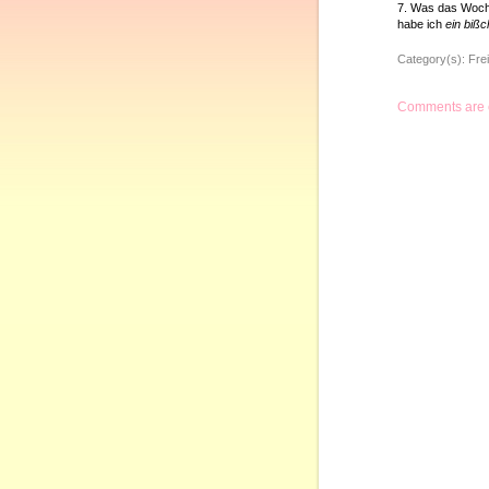
7. Was das Woch
habe ich
ein biß
Category(s):
Frei
Comments are 