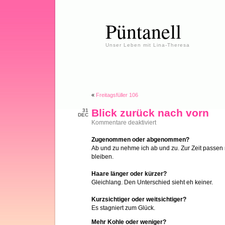
Püntanell
Unser Leben mit Lina-Theresa
«
Freitagsfüller 106
Blick zurück nach vorn
31
DEC
für
Kommentare deaktiviert
Blick
zurück
Zugenommen oder abgenommen?
nach
Ab und zu nehme ich ab und zu. Zur Zeit passen 
vorn
bleiben.
Haare länger oder kürzer?
Gleichlang. Den Unterschied sieht eh keiner.
Kurzsichtiger oder weitsichtiger?
Es stagniert zum Glück.
Mehr Kohle oder weniger?