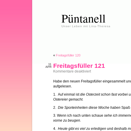
Püntanell
Unser Leben mit Lina-Theresa
«
Freitagsfüller 120
Freitagsfüller 121
11
APR
für
Kommentare deaktiviert
Freitagsfüller
121
Habe den neuen Freitagsfüller eingesammelt und
aufgelesen.
1. Auf einmal ist
die Osterzeit schon fast vorbei
Ostereier gemacht.
2.
Die Sporteinheiten diese Woche haben
Spaß 
3. Wenn ich nach unten schaue
sehe ich immern
vorne zu beugen.
4.
Heute gibt es viel zu erledigen
und deshalb
mu