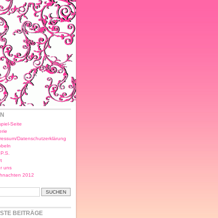
EN
piel-Seite
erie
ressum/Datenschutzerklärung
bbeln
.P.S.
t
r uns
hnachten 2012
STE BEITRÄGE