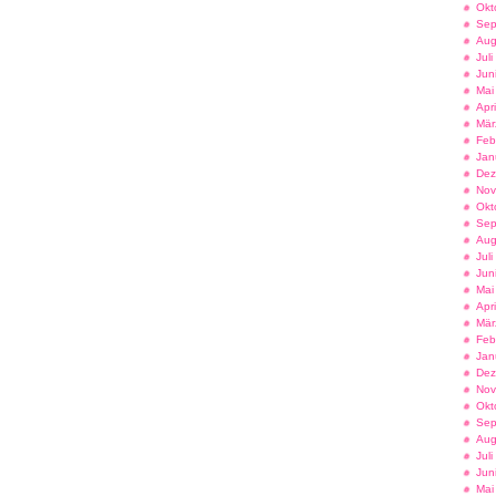
Okt
Sep
Aug
Jul
Jun
Mai
Apr
Mär
Feb
Jan
Dez
Nov
Okt
Sep
Aug
Jul
Jun
Mai
Apr
Mär
Feb
Jan
Dez
Nov
Okt
Sep
Aug
Jul
Jun
Mai