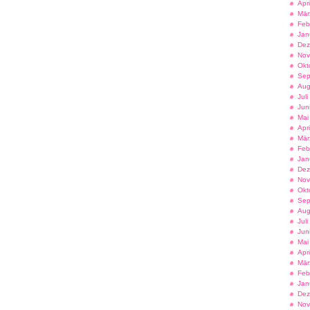
Apr
Mär
Feb
Jan
Dez
Nov
Okt
Sep
Aug
Jul
Jun
Mai
Apr
Mär
Feb
Jan
Dez
Nov
Okt
Sep
Aug
Jul
Jun
Mai
Apr
Mär
Feb
Jan
Dez
Nov