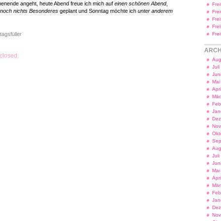
enende angeht, heute Abend freue ich mich auf
einen schönen Abend
,
Fre
noch nichts Besonderes
geplant und Sonntag möchte ich
unter anderem
Fre
Fre
Fre
tagsfüller
Fre
ARCH
closed.
Aug
Jul
Jun
Mai
Apr
Mär
Feb
Jan
Dez
Nov
Okt
Sep
Aug
Jul
Jun
Mai
Apr
Mär
Feb
Jan
Dez
Nov