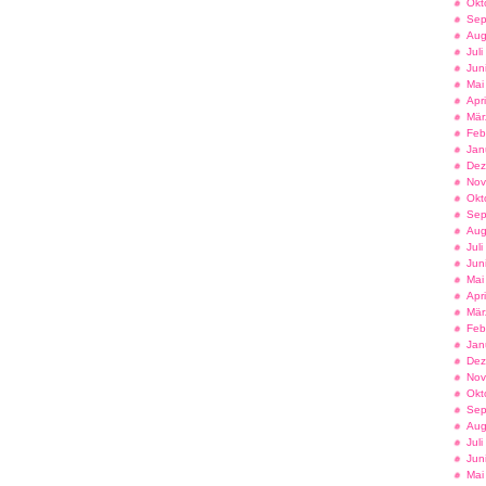
Okt
Sep
Aug
Jul
Jun
Mai
Apr
Mär
Feb
Jan
Dez
Nov
Okt
Sep
Aug
Jul
Jun
Mai
Apr
Mär
Feb
Jan
Dez
Nov
Okt
Sep
Aug
Jul
Jun
Mai