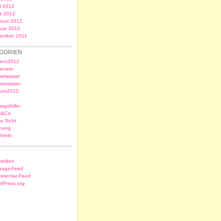
il 2012
z 2012
ruar 2012
uar 2012
ember 2011
GORIEN
ent2012
gemein
telwastel
serwisser
sum2012
tagsfüller
s&Co
as Sicht
nung
chteln
elden
trags-Feed
mentar-Feed
dPress.org