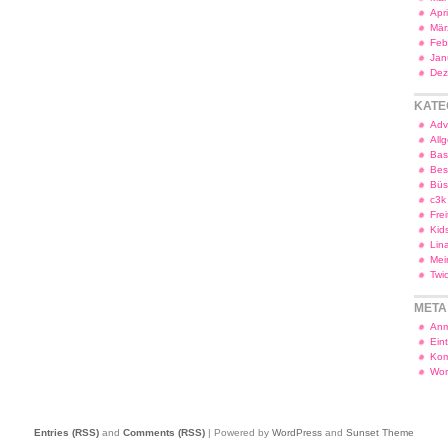
Apr
Mär
Feb
Jan
Dez
KATE
Adv
All
Bas
Bes
Bü
c3k
Frei
Kid
Lin
Mei
Twi
META
Anm
Ein
Kom
Wor
Entries (RSS)
and
Comments (RSS)
| Powered by
WordPress
and
Sunset Theme