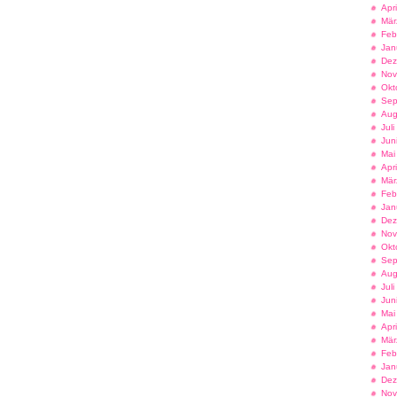
Apr
Mär
Feb
Jan
Dez
Nov
Okt
Sep
Aug
Jul
Jun
Mai
Apr
Mär
Feb
Jan
Dez
Nov
Okt
Sep
Aug
Jul
Jun
Mai
Apr
Mär
Feb
Jan
Dez
Nov