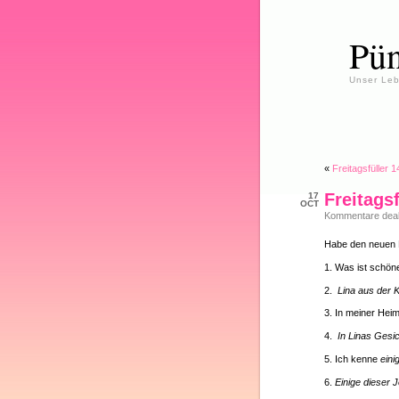
Pün
Unser Leb
«
Freitagsfüller 1
Freitagsf
17
OCT
Kommentare deakt
Habe den neuen F
1. Was ist schön
2.
Lina aus der 
3. In meiner Hei
4.
In Linas Gesi
5. Ich kenne
eini
6.
Einige dieser 