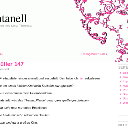
tanell
en mit Lina-Theresa
46
Freitagsfüller 148
»
üller 147
SEIT
für
iviert
Freitagsfüller
Beis
147
Gal
reitagsfüller eingesammelt und ausgefüllt. Den habe ich
hier
aufgelesen.
Imp
er
als einem kleinen Kind beim Schlafen zuzugucken?
kra
P.U
KiTa einsammeln
mein Feierabendritual.
Star
Übe
matstadt
wird das Thema „Pferde“ ganz ganz große geschrieben.
Wei
cht sieht man nur
echte Emotionen.
ge Leute mit sehr seltsamen Berufen
.
Jobs sind
ganz großes Kino.
NEUE