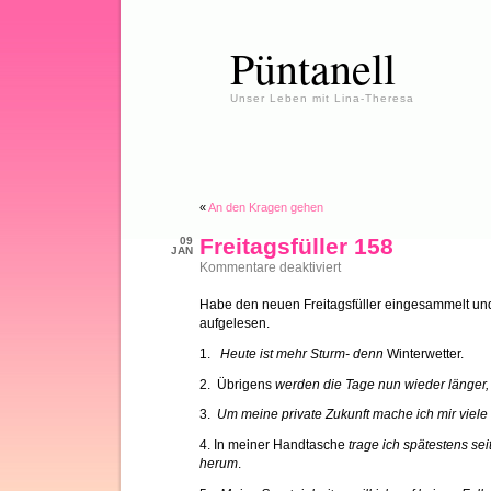
Püntanell
Unser Leben mit Lina-Theresa
«
An den Kragen gehen
Freitagsfüller 158
09
JAN
für
Kommentare deaktiviert
Freitagsfüller
158
Habe den neuen Freitagsfüller eingesammelt und
aufgelesen.
1.
Heute ist mehr Sturm- denn
Winterwetter.
2. Übrigens
werden die Tage nun wieder länger, 
3.
Um meine private Zukunft mache ich mir viele
4. In meiner Handtasche
trage ich spätestens se
herum
.