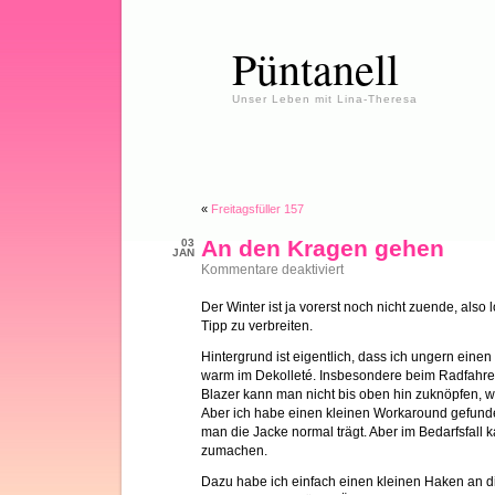
Püntanell
Unser Leben mit Lina-Theresa
«
Freitagsfüller 157
An den Kragen gehen
03
JAN
für
Kommentare deaktiviert
An
den
Der Winter ist ja vorerst noch nicht zuende, also 
Kragen
Tipp zu verbreiten.
gehen
Hintergrund ist eigentlich, dass ich ungern einen
warm im Dekolleté. Insbesondere beim Radfahre
Blazer kann man nicht bis oben hin zuknöpfen, we
Aber ich habe einen kleinen Workaround gefunden,
man die Jacke normal trägt. Aber im Bedarfsfall
zumachen.
Dazu habe ich einfach einen kleinen Haken an d