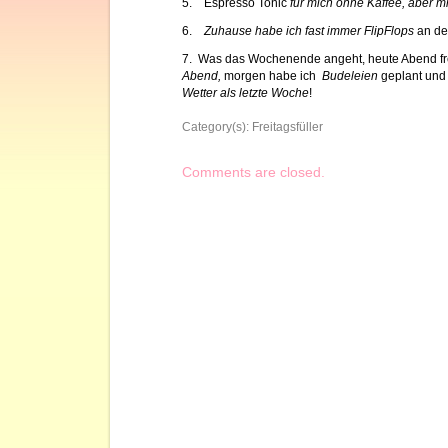
5. Espresso Tonic
für mich ohne Kaffee, aber mi
6.
Zuhause habe ich fast immer FlipFlops
an de
7. Was das Wochenende angeht, heute Abend fr
Abend,
morgen habe ich
Budeleien
geplant und
Wetter als letzte Woche
!
Category(s):
Freitagsfüller
Comments are closed.