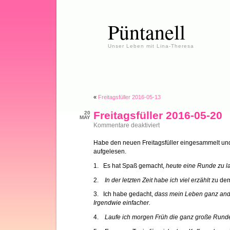
Püntanell
Unser Leben mit Lina-Theresa
«
Freitagsfüller 2016-05-13
Freitagsfüller 2016-05-20
20
MAY
für
Kommentare deaktiviert
Freitagsfüller
2016-
Habe den neuen Freitagsfüller eingesammelt und
05-
aufgelesen.
20
1. Es hat Spaß gemacht,
heute eine Runde zu l
2.
In der letzten Zeit habe ich viel erzählt
zu de
3. Ich habe gedacht,
dass mein Leben ganz ander
Irgendwie einfacher.
4.
Laufe ich morgen Früh die ganz große Run