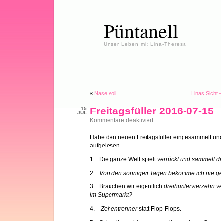
Püntanell
Unser Leben mit Lina-Theresa
«
Nase voll
Linas Sicht
Freitagsfüller 2016-07-15
15
JUL
für
Kommentare deaktiviert
Freitagsfüller
2016-
Habe den neuen Freitagsfüller eingesammelt und
07-
aufgelesen.
15
1. Die ganze Welt spielt
verrückt und sammelt d
2.
Von den sonnigen Tagen bekomme ich nie 
3. Brauchen wir eigentlich
dreihuntervierzehn v
im Supermarkt?
4.
Zehentrenner
statt Flop-Flops.