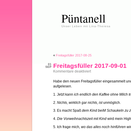
Püntanell
Unser Leben mit Lina-Theresa
«
Freitagsfüller 2017-08-25
Freitagsfüller 2017-09-01
01
SEP
für
Kommentare deaktiviert
Freitagsfüller
2017-
Habe den neuen Freitagsfüller eingesammelt und
09-
aufgelesen.
01
1. Jetzt kann
ich endlich den Kaffee ohne Milch t
2.
Nichts, wirklich gar nichts, ist
unmöglich.
3. Es macht Spaß
dem Kind beiM Schaukeln zu 
4.
Die Vorweihnachtszeit mit Kind
wird mein Highl
5. Ich frage mich
, wo das alles noch hinführen wi