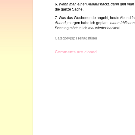
6.
Wenn man einen Auflauf backt, dann gibt man
die ganze Sache.
7. Was das Wochenende angeht, heute Abend fre
Abend
, morgen habe ich geplant,
einen übliche
Sonntag möchte ich
mal wieder backen
!
Category(s):
Freitagsfüller
Comments are closed.