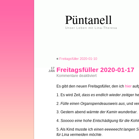
Püntanell
Unser Leben mit Lina-Theresa
«
Freitagsfüller 2020-01-10
Freitagsfüller 2020-01-17
17
JAN
für
Kommentare deaktiviert
Freitagsfüller
2020-
Es gibt den neuen Freitagsfüller, den ich
hier
aufg
01-
17
1. Es wird Zeit
, dass es endlich wieder zeitiger he
2.
Fülle einen Organspendeausweis aus
, und ve
3. Gestern abend
wärmte der Kamin wunderbar
.
4.
Sooooo eine hohe Entschädigung für die Kohle
5. Als Kind musste ich
einen eeeeeecht langen S
für Lina vermeiden möchte
.