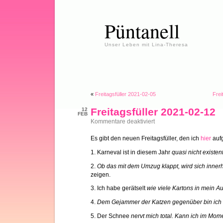
Püntanell
Unser Leben mit Lina-Theresa
«
Freitagsfüller 2021-02-05
Frei
Freitagsfüller 2021-02-12
12
FEB
für
Kommentare deaktiviert
Freitagsfüller
2021-
Es gibt den neuen Freitagsfüller, den ich
hier
aufg
02-
12
1. Karneval ist in diesem Jahr
quasi nicht existen
2.
Ob das mit dem Umzug klappt, wird sich inn
zeigen.
3. Ich habe gerätselt
wie viele Kartons in mein A
4.
Dem Gejammer der Katzen gegenüber bin ich
5. Der Schnee
nervt mich total. Kann ich im Mom