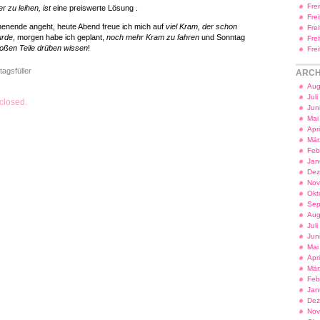
Fre
r zu leihen, ist
eine preiswerte Lösung .
Fre
enende angeht, heute Abend freue ich mich auf
viel Kram, der schon
Fre
urde
, morgen habe ich geplant,
noch mehr Kram zu fahren
und Sonntag
Fre
roßen Teile drüben wissen
!
Fre
tagsfüller
ARCH
Aug
Jul
closed.
Jun
Mai
Apr
Mär
Feb
Jan
Dez
Nov
Okt
Sep
Aug
Jul
Jun
Mai
Apr
Mär
Feb
Jan
Dez
Nov