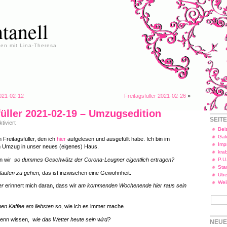
tanell
en mit Lina-Theresa
2021-02-12
Freitagsfüller 2021-02-26
»
füller 2021-02-19 – Umzugsedition
SEIT
für
iviert
Freitagsfüller
Beis
2021-
Gal
 Freitagsfüller, den ich
hier
aufgelesen und ausgefüllt habe. Ich bin im
02-
Imp
m Umzug in unser neues (eigenes) Haus.
19
kra
–
n wir
so dummes Geschwätz der Corona-Leugner eigentlich ertragen?
P.U
Umzugsedition
Star
laufen zu gehen,
das ist inzwischen eine Gewohnheit.
Übe
Wei
er
erinnert mich daran, dass wir
am kommenden Wochenende hier raus sein
inen Kaffee am liebsten
so, wie ich es immer mache.
 denn wissen,
wie das Wetter heute sein wird?
NEUE