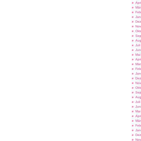
Apr
Mär
Feb
Jan
Dez
Nov
Okt
Sep
Aug
Jul
Jun
Mai
Apr
Mär
Feb
Jan
Dez
Nov
Okt
Sep
Aug
Jul
Jun
Mai
Apr
Mär
Feb
Jan
Dez
Nov