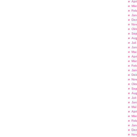
Apr
Mär
Feb
Jan
Dez
Nov
Okt
Sep
Aug
Jul
Jun
Mai
Apr
Mär
Feb
Jan
Dez
Nov
Okt
Sep
Aug
Jul
Jun
Mai
Apr
Mär
Feb
Jan
Dez
Nov