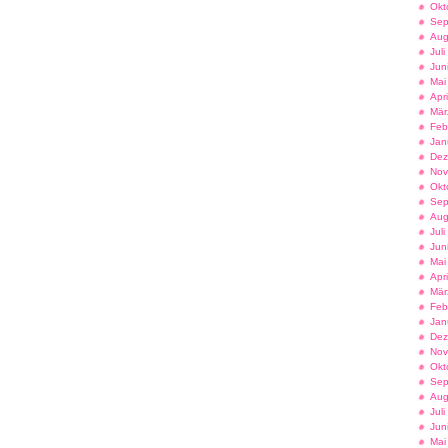
Okt
Sep
Aug
Jul
Jun
Mai
Apr
Mär
Feb
Jan
Dez
Nov
Okt
Sep
Aug
Jul
Jun
Mai
Apr
Mär
Feb
Jan
Dez
Nov
Okt
Sep
Aug
Jul
Jun
Mai