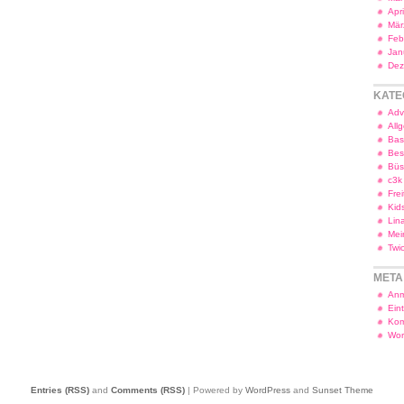
Apr
Mär
Feb
Jan
Dez
KATE
Adv
All
Bas
Bes
Bü
c3k
Frei
Kid
Lin
Mei
Twi
META
Anm
Ein
Kom
Wor
Entries (RSS)
and
Comments (RSS)
| Powered by
WordPress
and
Sunset Theme