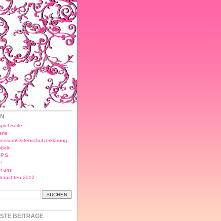
EN
piel-Seite
erie
ressum/Datenschutzerklärung
bbeln
.P.S.
t
r uns
hnachten 2012
STE BEITRÄGE