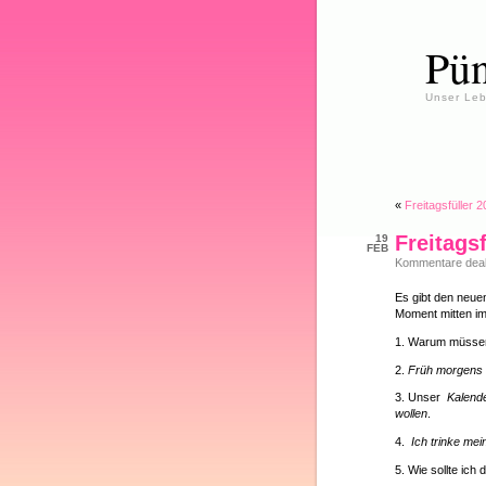
Pün
Unser Leb
«
Freitagsfüller 
Freitags
19
FEB
Kommentare deakt
Es gibt den neuen
Moment mitten i
1. Warum müsse
2.
Früh morgens 
3. Unser
Kalend
wollen
.
4.
Ich trinke me
5. Wie sollte ich