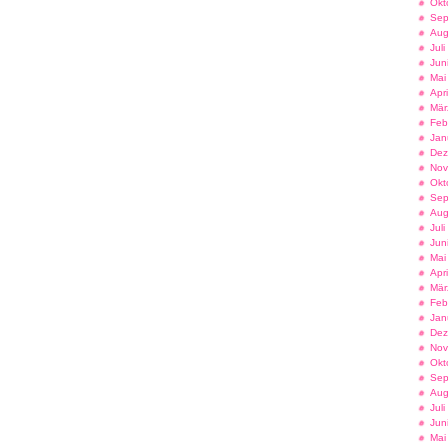
Okt
Sep
Aug
Jul
Jun
Mai
Apr
Mär
Feb
Jan
Dez
Nov
Okt
Sep
Aug
Jul
Jun
Mai
Apr
Mär
Feb
Jan
Dez
Nov
Okt
Sep
Aug
Jul
Jun
Mai