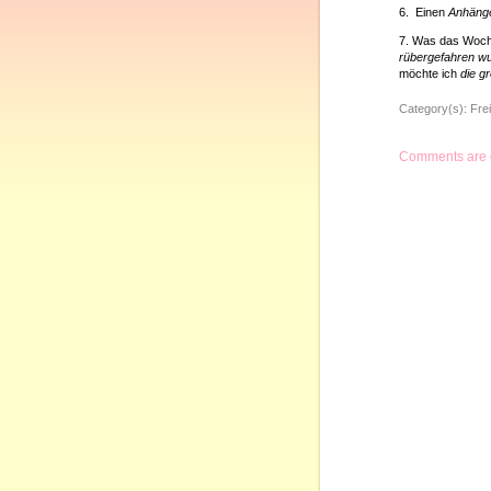
6. Einen
Anhänge
7. Was das Woch
rübergefahren w
möchte ich
die g
Category(s):
Frei
Comments are 