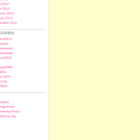
il 2012
z 2012
ruar 2012
uar 2012
ember 2011
GORIEN
ent2012
gemein
telwastel
serwisser
sum2012
tagsfüller
s&Co
as Sicht
nung
chteln
elden
trags-Feed
mentar-Feed
dPress.org