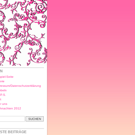
EN
piel-Seite
erie
ressum/Datenschutzerklärung
bbeln
.P.S.
t
r uns
hnachten 2012
STE BEITRÄGE