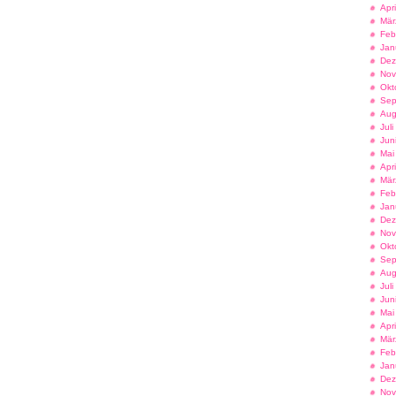
Apr
Mär
Feb
Jan
Dez
Nov
Okt
Sep
Aug
Jul
Jun
Mai
Apr
Mär
Feb
Jan
Dez
Nov
Okt
Sep
Aug
Jul
Jun
Mai
Apr
Mär
Feb
Jan
Dez
Nov