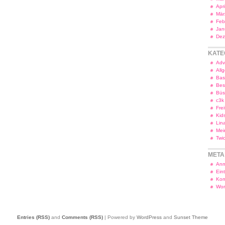
Apr
Mär
Feb
Jan
Dez
KATE
Adv
All
Bas
Bes
Bü
c3k
Frei
Kid
Lin
Mei
Twi
META
Anm
Ein
Kom
Wor
Entries (RSS)
and
Comments (RSS)
| Powered by
WordPress
and
Sunset Theme