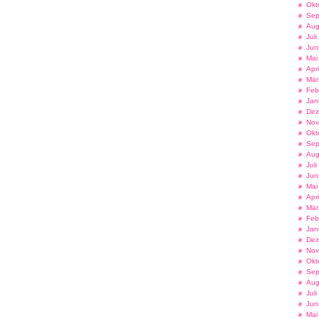
Okt
Sep
Aug
Jul
Jun
Mai
Apr
Mär
Feb
Jan
Dez
Nov
Okt
Sep
Aug
Jul
Jun
Mai
Apr
Mär
Feb
Jan
Dez
Nov
Okt
Sep
Aug
Jul
Jun
Mai