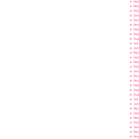
Apr
Mär
Feb
Jan
Dez
Nov
Okt
Sep
Aug
Jul
Jun
Mai
Apr
Mär
Feb
Jan
Dez
Nov
Okt
Sep
Aug
Jul
Jun
Mai
Apr
Mär
Feb
Jan
Dez
Nov