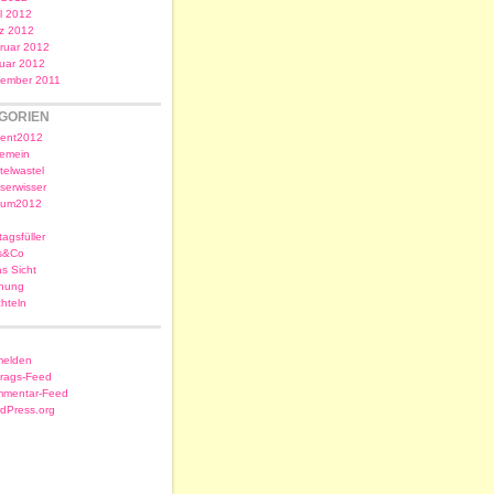
il 2012
z 2012
ruar 2012
uar 2012
ember 2011
GORIEN
ent2012
gemein
telwastel
serwisser
sum2012
tagsfüller
s&Co
as Sicht
nung
chteln
elden
trags-Feed
mentar-Feed
dPress.org