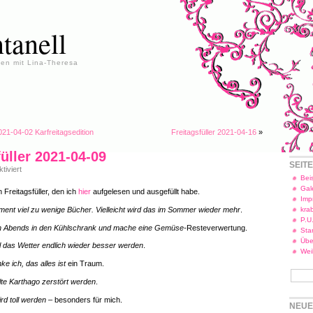
tanell
en mit Lina-Theresa
2021-04-02 Karfreitagsedition
Freitagsfüller 2021-04-16
»
füller 2021-04-09
SEIT
für
iviert
Freitagsfüller
Beis
2021-
Gal
 Freitagsfüller, den ich
hier
aufgelesen und ausgefüllt habe.
04-
Imp
09
ent viel zu wenige Bücher. Vielleicht wird das im Sommer wieder mehr
.
kra
P.U
ch Abends in den Kühlschrank und mache eine Gemüse-
Resteverwertung.
Star
Übe
l das Wetter endlich wieder besser werden
.
Wei
e ich, das alles ist
ein Traum.
lte Karthago zerstört werden
.
ird toll werden –
besonders für mich.
NEUE