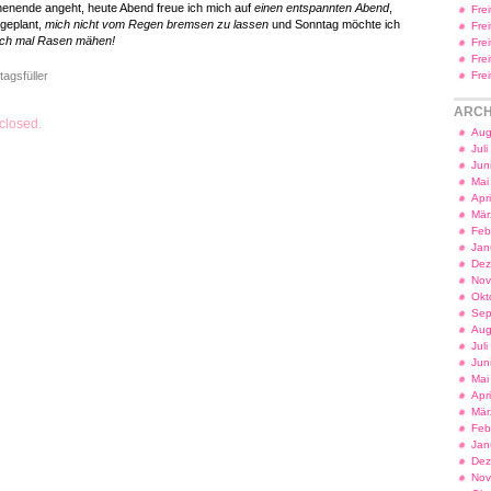
enende angeht, heute Abend freue ich mich auf
einen entspannten Abend
,
Fre
geplant,
mich nicht vom Regen bremsen zu lassen
und Sonntag möchte ich
Fre
doch mal Rasen mähen!
Fre
Fre
tagsfüller
Fre
ARCH
closed.
Aug
Jul
Jun
Mai
Apr
Mär
Feb
Jan
Dez
Nov
Okt
Sep
Aug
Jul
Jun
Mai
Apr
Mär
Feb
Jan
Dez
Nov