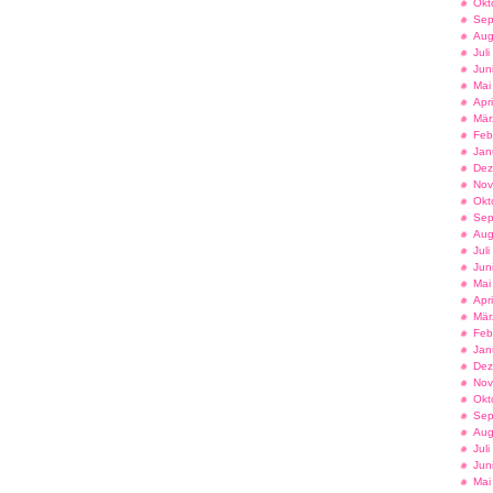
Okt
Sep
Aug
Jul
Jun
Mai
Apr
Mär
Feb
Jan
Dez
Nov
Okt
Sep
Aug
Jul
Jun
Mai
Apr
Mär
Feb
Jan
Dez
Nov
Okt
Sep
Aug
Jul
Jun
Mai