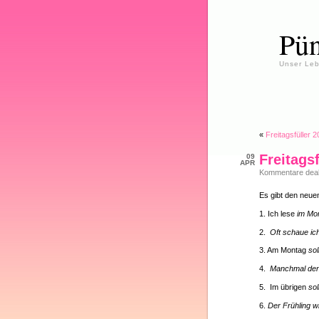
Pün
Unser Leb
«
Freitagsfüller 
Freitags
09
APR
Kommentare deakt
Es gibt den neuen
1. Ich lese
im Mom
2.
Oft schaue i
3. Am Montag
sol
4.
Manchmal denk
5. Im übrigen
sol
6.
Der Frühling w