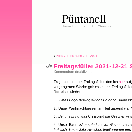
Püntanell
Unser Leben mit Lina-Theresa
«
Blick zurück nach vorn 2021
Freitagsfüller 2021-12-31 
31
DEC
für
Kommentare deaktiviert
Freitagsfüller
2021-
Es gibt den neuen Freitagsfüller, den ich
hier
aufg
12-
vergangenen Woche gab es keinen Freitagsfüller, 
31
Silvesteredition
Nun aber wieder.
1.
Linas Begeisterung für das Balance-Board ist
2. Unser Weihnachtsessen an Heiligabend war
3.
Bei uns bringt das
Christkind
die Geschenke u
4. Unser Baum
ist er sehr kurz vor Weihnachten
hektisch dieses Jahr zwischen Impfterminen und