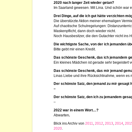
2020 nach langer Zeit wieder getan?
Im Saarland gewesen. Mit Lina. Und schön war e
Drei Dinge, auf die ich gut hätte verzichten m
Die überstürzte Aktion meiner ehemaligen Verm
Auf chaotische Schulregelungen: Distanzunterrich
Maskenpflicht, dann doch wieder nicht.
Noch Hausbesitzer, die den Gutachter nicht ins H
Die wichtigste Sache, von der ich jemanden üb
Bitte gebt mir einen Kredit.
Das schönste Geschenk, das ich jemandem g
Ein kleines Mädchen ist gerade sehr begeistert
Das schönste Geschenk, das mir jemand gema
Linas Liebe und ihre Rücksichtnahme, wenn es mi
Der schönste Satz, den jemand zu mir gesagt 
–
Der schönste Satz, den ich zu jemandem gesa
–
2022 war in einem Wort…?
Abwarten
.
Blick ins Archiv von
2011
,
2012
,
2013
,
2014
,
201
2020
.