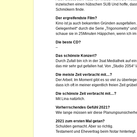
inzwischen einen hübschen SUB Und hoffe, das
Schmökern finde.
Der ergreifendste Film?
Kino ist ja auch bekannten Gründen ausgefallen.
Gelegenheit* durch die Serie „Trigonometry“ und 
schaue sie in 25Minuten Häppchen, wenn ich im 
Die beste CD?
–
Das schönste Konzert?
Durch Zufall bin ich in der 3sat Mediathek auf e
das mir sehr gut gefallen hat. Von „Studio 2054“ l
Die meiste Zeit verbracht mit…?
Der Arbeit. Im Moment gibt es so viel zu überleg
dass ich oft in meiner eigentlich freien Zeit grübel
Die schönste Zeit verbracht mit…?
Mit Lina natürlich.
Vorherrschendes Gefühl 2021?
Wie lange müssen wir diese Planungsunsicherhe
2021 zum ersten Mal getan?
Schulden gemacht. Aber so richtig.
Testament und Ehevertrag beim Notar hinterlegt.