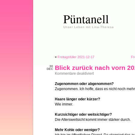
Püntanell
Unser Leben mit Lina-Theresa
«
Freitagsfüller 2021-12-17
Fr
Blick zurück nach vorn 2
30
DEC
für
Kommentare deaktiviert
Blick
zurück
Zugenommen oder abgenommen?
nach
Zugenommen. Ich hoffe, dass es nicht noch mehr
vorn
2021
Haare länger oder kürzer?
Wie immer.
Kurzsichtiger oder weitsichtiger?
Die Altersweitsicht kommt immer stärker durch.
Mehr Kohle oder weniger?