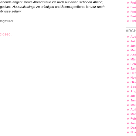
enende angeht, heute Abend freue ich mich auf
einen schönen Abend
,
Fre
geplant,
Haushaltsdinge zu erledigen
und Sonntag möchte ich
nur noch
Fre
ebnisse sehen
!
Fre
Fre
tagsfüller
Fre
ARCH
closed.
Aug
Jul
Jun
Mai
Apr
Mär
Feb
Jan
Dez
Nov
Okt
Sep
Aug
Jul
Jun
Mai
Apr
Mär
Feb
Jan
Dez
Nov