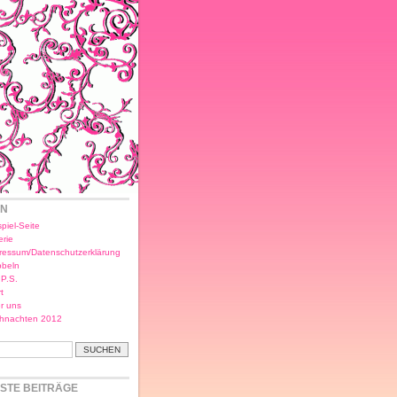
EN
piel-Seite
erie
ressum/Datenschutzerklärung
bbeln
.P.S.
t
r uns
hnachten 2012
STE BEITRÄGE