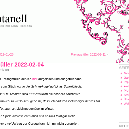
tanell
en mit Lina-Theresa
2022-01-28
Freitagsfüller 2022-02-11
»
füller 2022-02-04
SEIT
für
iviert
Freitagsfüller
Beis
2022-
Gal
 Freitagsfüller, den ich
hier
aufgelesen und ausgefüllt habe.
02-
Imp
04
er zum Glück
nur in der Schneekugel auf Linas Schreibtisch
.
kra
P.U
zu OP-Masken sind FFP2 wirklich
die bessere Alternative.
Star
Übe
arum
ich so viel laufen gehe ist, dass ich dadurch viel weniger nervös bin
.
Wei
Tomate!) ist
Lieblingsgemüse im Winter.
en Spiele
interessieren mich rein absolut total gar nicht
.
 vor zwei Jahren vor Corona
kann ich mir nicht vorstellen.
NEUE