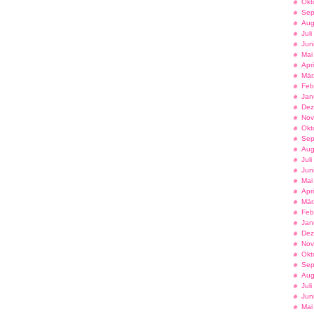
Okt
Sep
Aug
Jul
Jun
Mai
Apr
Mär
Feb
Jan
Dez
Nov
Okt
Sep
Aug
Jul
Jun
Mai
Apr
Mär
Feb
Jan
Dez
Nov
Okt
Sep
Aug
Jul
Jun
Mai