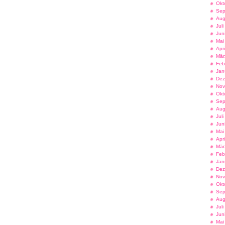
Okt
Sep
Aug
Jul
Jun
Mai
Apr
Mär
Feb
Jan
Dez
Nov
Okt
Sep
Aug
Jul
Jun
Mai
Apr
Mär
Feb
Jan
Dez
Nov
Okt
Sep
Aug
Jul
Jun
Mai