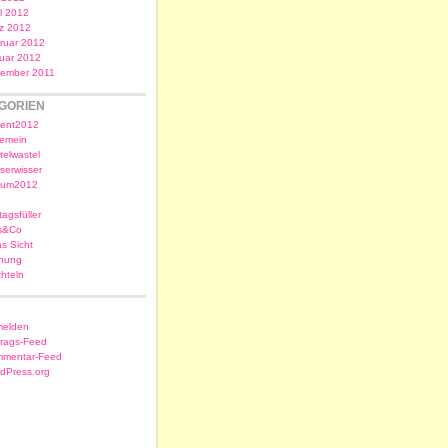
il 2012
z 2012
ruar 2012
uar 2012
ember 2011
GORIEN
ent2012
gemein
telwastel
serwisser
sum2012
tagsfüller
s&Co
as Sicht
nung
chteln
elden
trags-Feed
mentar-Feed
dPress.org