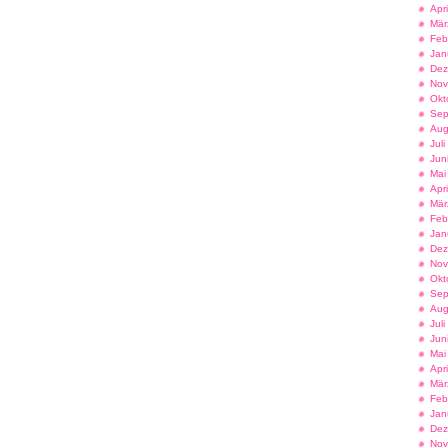
Apr
Mär
Feb
Jan
Dez
Nov
Okt
Sep
Aug
Jul
Jun
Mai
Apr
Mär
Feb
Jan
Dez
Nov
Okt
Sep
Aug
Jul
Jun
Mai
Apr
Mär
Feb
Jan
Dez
Nov