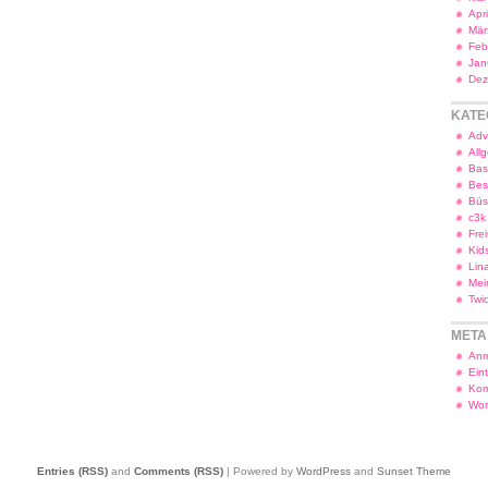
Apr
Mär
Feb
Jan
Dez
KATE
Adv
All
Bas
Bes
Bü
c3k
Frei
Kid
Lin
Mei
Twi
META
Anm
Ein
Kom
Wor
Entries (RSS)
and
Comments (RSS)
| Powered by
WordPress
and
Sunset Theme