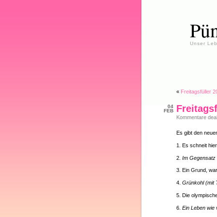
Pün
Unser Leb
«
Freitagsfüller 
Freitags
04
FEB
Kommentare deakt
Es gibt den neuen
1. Es schneit hi
2.
Im Gegensatz 
3. Ein Grund, w
4.
Grünkohl (mit 
5. Die olympisch
6.
Ein Leben wie