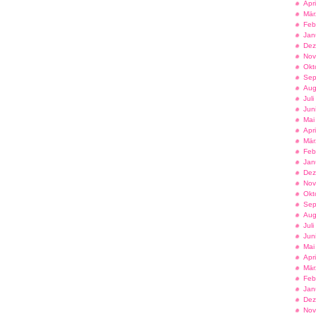
Apr
Mär
Feb
Jan
Dez
Nov
Okt
Sep
Aug
Jul
Jun
Mai
Apr
Mär
Feb
Jan
Dez
Nov
Okt
Sep
Aug
Jul
Jun
Mai
Apr
Mär
Feb
Jan
Dez
Nov