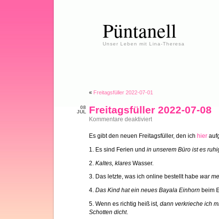
Püntanell
Unser Leben mit Lina-Theresa
«
Freitagsfüller 2022-07-01
Freitagsfüller 2022-07-08
08
JUL
für
Kommentare deaktiviert
Freitagsfüller
2022-
Es gibt den neuen Freitagsfüller, den ich
hier
aufg
07-
08
1. Es sind Ferien und
in unserem Büro ist es ruhi
2.
Kaltes, klares
Wasser.
3. Das letzte, was ich online bestellt habe
war me
4.
Das Kind hat ein neues Bayala Einhorn
beim E
5. Wenn es richtig heiß ist
, dann verkrieche ich 
Schotten dicht
.