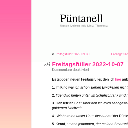
Püntanell
Unser Leben mit Lina-Theresa
«
Freitagsfüller 2022-09-30
Freitagsfül
Freitagsfüller 2022-10-07
07
OCT
für
Kommentare deaktiviert
Freitagsfüller
2022-
Es gibt den neuen Freitagsfüller, den ich
hier
aufg
10-
07
1. Im Kino
war ich schon sieben Ewigkeiten nich
2.
Irgendwo hinten unten im Schuhschrank sind 
3. Den letzten Brief,
über den ich mich sehr gefre
goldenen Hochzeit.
4.
Wir betreten unser Haus fast nur
auf der Rücks
5. Kennt jemand
jemanden, der meinen Smart wi