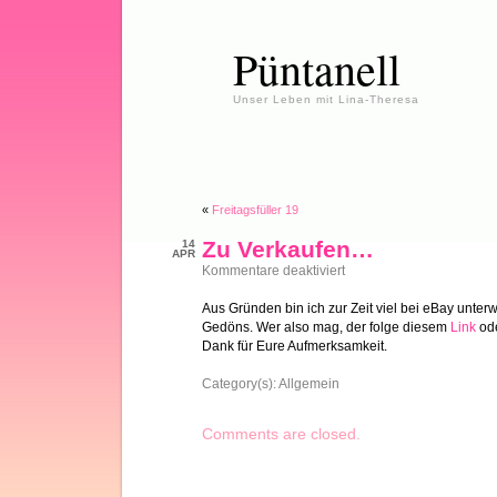
Püntanell
Unser Leben mit Lina-Theresa
«
Freitagsfüller 19
Zu Verkaufen…
14
APR
für
Kommentare deaktiviert
Zu
Verkaufen…
Aus Gründen bin ich zur Zeit viel bei eBay unte
Gedöns. Wer also mag, der folge diesem
Link
ode
Dank für Eure Aufmerksamkeit.
Category(s):
Allgemein
Comments are closed.