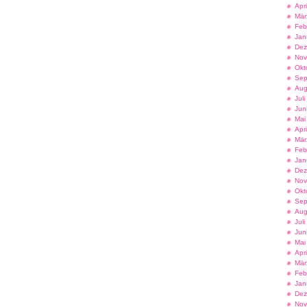
Apr
Mär
Feb
Jan
Dez
Nov
Okt
Sep
Aug
Jul
Jun
Mai
Apr
Mär
Feb
Jan
Dez
Nov
Okt
Sep
Aug
Jul
Jun
Mai
Apr
Mär
Feb
Jan
Dez
Nov