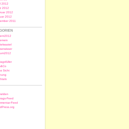
il 2012
z 2012
ruar 2012
uar 2012
ember 2011
GORIEN
ent2012
gemein
telwastel
serwisser
sum2012
tagsfüller
s&Co
as Sicht
nung
chteln
elden
trags-Feed
mentar-Feed
dPress.org