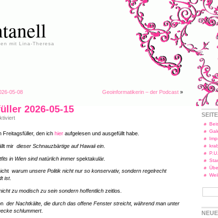
tanell
en mit Lina-Theresa
2026-05-08
Geoinformatikerin – der Podcast
»
füller 2026-05-15
SEIT
für
iviert
Freitagsfüller
Beis
2026-
Gal
 Freitagsfüller, den ich
hier
aufgelesen und ausgefüllt habe.
05-
Imp
15
llt mir
dieser Schnauzbärtige auf Hawaii ein
.
kra
P.U
its in Wien sind natürlich immer
spektakulär.
Star
Übe
nicht
warum unsere Politik nicht nur so konservativ, sondern regelrecht
Wei
 ist
.
nicht zu modisch zu sein sondern hoffentlich
zeitlos.
von
der Nachtkälte, die durch das offene Fenster streicht, während man unter
Decke schlummert
.
NEUE