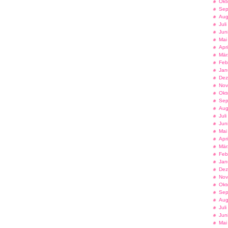
Okt
Sep
Aug
Jul
Jun
Mai
Apr
Mär
Feb
Jan
Dez
Nov
Okt
Sep
Aug
Jul
Jun
Mai
Apr
Mär
Feb
Jan
Dez
Nov
Okt
Sep
Aug
Jul
Jun
Mai