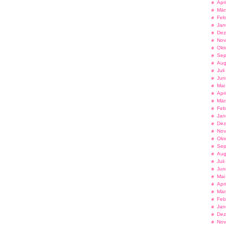
Apr
Mär
Feb
Jan
Dez
Nov
Okt
Sep
Aug
Jul
Jun
Mai
Apr
Mär
Feb
Jan
Dez
Nov
Okt
Sep
Aug
Jul
Jun
Mai
Apr
Mär
Feb
Jan
Dez
Nov