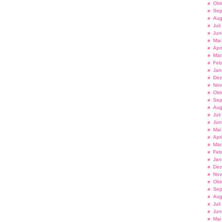
Okt
Sep
Aug
Jul
Jun
Mai
Apr
Mär
Feb
Jan
Dez
Nov
Okt
Sep
Aug
Jul
Jun
Mai
Apr
Mär
Feb
Jan
Dez
Nov
Okt
Sep
Aug
Jul
Jun
Mai