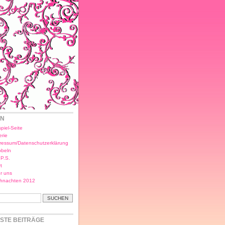
EN
piel-Seite
erie
ressum/Datenschutzerklärung
bbeln
.P.S.
t
r uns
hnachten 2012
STE BEITRÄGE