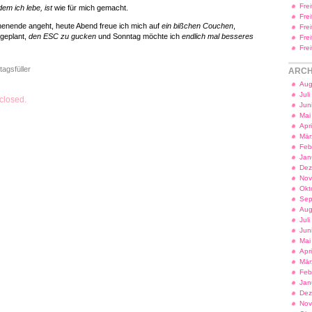
Fre
em ich lebe, ist
wie für mich gemacht.
Fre
enende angeht, heute Abend freue ich mich auf
ein bißchen Couchen
,
Fre
geplant,
den ESC zu gucken
und Sonntag möchte ich
endlich mal besseres
Fre
Fre
tagsfüller
ARCH
Aug
Jul
closed.
Jun
Mai
Apr
Mär
Feb
Jan
Dez
Nov
Okt
Sep
Aug
Jul
Jun
Mai
Apr
Mär
Feb
Jan
Dez
Nov