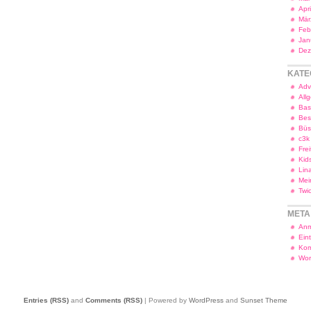
Apr
Mär
Feb
Jan
Dez
KATE
Adv
All
Bas
Bes
Bü
c3k
Frei
Kid
Lin
Mei
Twi
META
Anm
Ein
Kom
Wor
Entries (RSS)
and
Comments (RSS)
| Powered by
WordPress
and
Sunset Theme