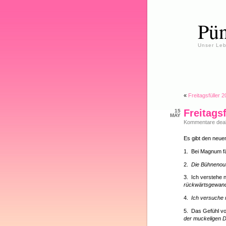
Pün
Unser Leb
«
Freitagsfüller 
Freitags
15
MAY
Kommentare deakt
Es gibt den neuen
1. Bei Magnum fä
2.
Die Bühnenoutf
3. Ich verstehe 
rückwärtsgewandt
4.
Ich versuche 
5. Das Gefühl 
der muckeligen 