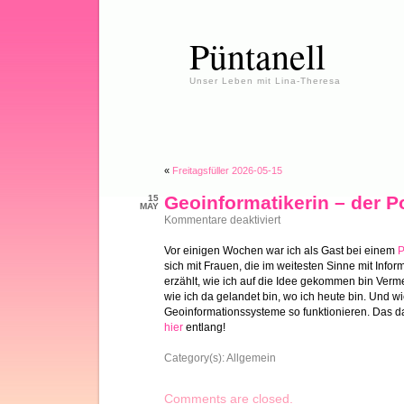
Püntanell
Unser Leben mit Lina-Theresa
«
Freitagsfüller 2026-05-15
Geoinformatikerin – der P
15
MAY
für
Kommentare deaktiviert
Geoinformatikerin
–
Vor einigen Wochen war ich als Gast bei einem
P
der
sich mit Frauen, die im weitesten Sinne mit Infor
Podcast
erzählt, wie ich auf die Idee gekommen bin Ver
wie ich da gelandet bin, wo ich heute bin. Und w
Geoinformationssysteme so funktionieren. Das da
hier
entlang!
Category(s):
Allgemein
Comments are closed.