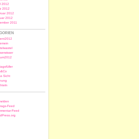
il 2012
z 2012
ruar 2012
uar 2012
ember 2011
GORIEN
ent2012
gemein
telwastel
serwisser
sum2012
tagsfüller
s&Co
as Sicht
nung
chteln
elden
trags-Feed
mentar-Feed
dPress.org