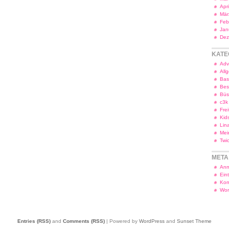
Apr
Mär
Feb
Jan
Dez
KATE
Adv
All
Bas
Bes
Bü
c3k
Frei
Kid
Lin
Mei
Twi
META
Anm
Ein
Kom
Wor
Entries (RSS)
and
Comments (RSS)
| Powered by
WordPress
and
Sunset Theme