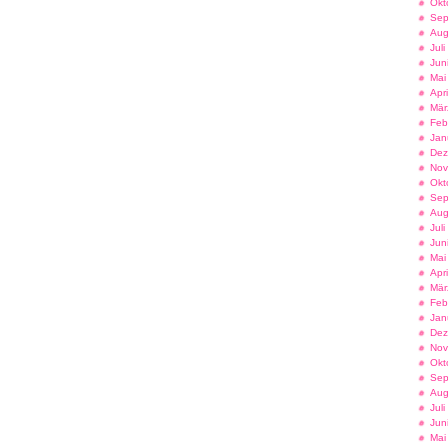
Okt
Sep
Aug
Jul
Jun
Mai
Apr
Mär
Feb
Jan
Dez
Nov
Okt
Sep
Aug
Jul
Jun
Mai
Apr
Mär
Feb
Jan
Dez
Nov
Okt
Sep
Aug
Jul
Jun
Mai