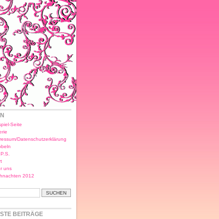
EN
piel-Seite
erie
ressum/Datenschutzerklärung
bbeln
.P.S.
t
r uns
hnachten 2012
STE BEITRÄGE