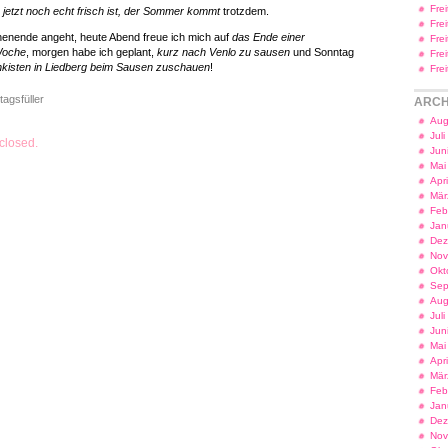
Fre
jetzt noch echt frisch ist, der Sommer kommt
trotzdem.
Fre
enende angeht, heute Abend freue ich mich auf
das Ende einer
Fre
Woche
, morgen habe ich geplant,
kurz nach Venlo zu sausen
und Sonntag
Fre
nkisten in Liedberg beim Sausen zuschauen
!
Fre
tagsfüller
ARCH
Aug
Jul
closed.
Jun
Mai
Apr
Mär
Feb
Jan
Dez
Nov
Okt
Sep
Aug
Jul
Jun
Mai
Apr
Mär
Feb
Jan
Dez
Nov