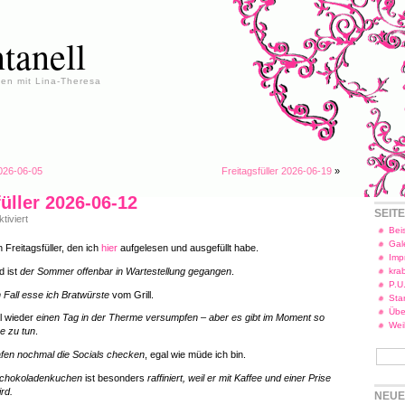
tanell
en mit Lina-Theresa
2026-06-05
Freitagsfüller 2026-06-19
»
füller 2026-06-12
SEIT
für
iviert
Freitagsfüller
Beis
2026-
Gal
 Freitagsfüller, den ich
hier
aufgelesen und ausgefüllt habe.
06-
Imp
12
d ist
der Sommer offenbar in Wartestellung gegangen
.
kra
P.U
n Fall esse ich Bratwürste
vom Grill.
Star
Übe
l wieder
einen Tag in der Therme versumpfen – aber es gibt im Moment so
Wei
e zu tun
.
fen nochmal die Socials checken
, egal wie müde ich bin.
chokoladenkuchen
ist besonders
raffiniert, weil er mit Kaffee und einer Prise
rd.
NEUE