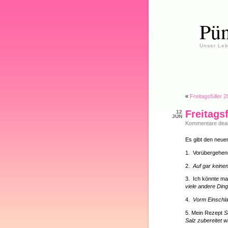
Pün
Unser Leb
«
Freitagsfüller 
Freitags
12
JUN
Kommentare deakt
Es gibt den neuen
1. Vorübergehen
2.
Auf gar keine
3. Ich könnte ma
viele andere Ding
4.
Vorm Einschla
5. Mein Rezept
S
Salz zubereitet wi