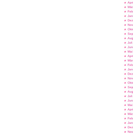
Apr
Mär
Feb
Jan
Dez
Nov
Okt
Sep
Aug
Jul
Jun
Mai
Apr
Mär
Feb
Jan
Dez
Nov
Okt
Sep
Aug
Jul
Jun
Mai
Apr
Mär
Feb
Jan
Dez
Nov