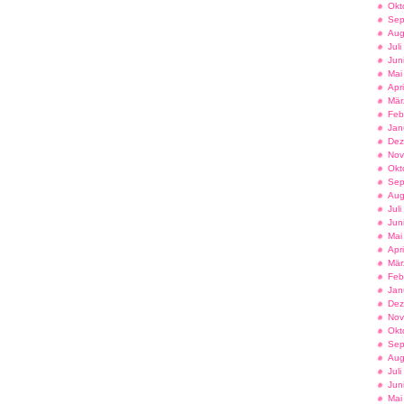
Okt
Sep
Aug
Jul
Jun
Mai
Apr
Mär
Feb
Jan
Dez
Nov
Okt
Sep
Aug
Jul
Jun
Mai
Apr
Mär
Feb
Jan
Dez
Nov
Okt
Sep
Aug
Jul
Jun
Mai