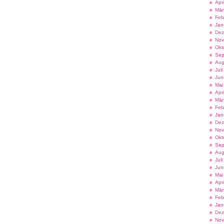
Apr
Mär
Feb
Jan
Dez
Nov
Okt
Sep
Aug
Jul
Jun
Mai
Apr
Mär
Feb
Jan
Dez
Nov
Okt
Sep
Aug
Jul
Jun
Mai
Apr
Mär
Feb
Jan
Dez
Nov