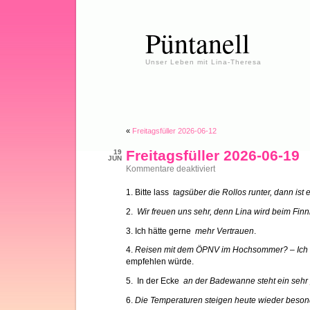
Püntanell
Unser Leben mit Lina-Theresa
«
Freitagsfüller 2026-06-12
Freitagsfüller 2026-06-19
19
JUN
für
Kommentare deaktiviert
Freitagsfüller
2026-
1. Bitte lass
tagsüber die Rollos runter, dann ist
06-
19
2.
Wir freuen uns sehr, denn Lina wird beim Fin
3. Ich hätte gerne
mehr Vertrauen
.
4.
Reisen mit dem ÖPNV im Hochsommer? – Ich bi
empfehlen würde.
5. In der Ecke
an der Badewanne steht ein sehr 
6.
Die Temperaturen steigen heute wieder beso