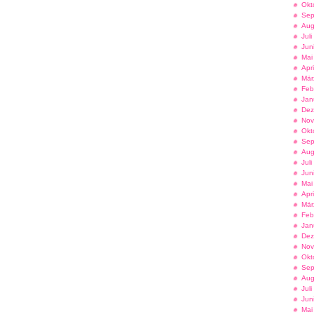
Okt
Sep
Aug
Jul
Jun
Mai
Apr
Mär
Feb
Jan
Dez
Nov
Okt
Sep
Aug
Jul
Jun
Mai
Apr
Mär
Feb
Jan
Dez
Nov
Okt
Sep
Aug
Jul
Jun
Mai