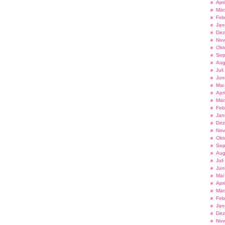
Apr
Mär
Feb
Jan
Dez
Nov
Okt
Sep
Aug
Jul
Jun
Mai
Apr
Mär
Feb
Jan
Dez
Nov
Okt
Sep
Aug
Jul
Jun
Mai
Apr
Mär
Feb
Jan
Dez
Nov