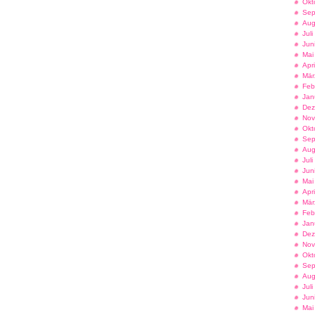
Okt
Sep
Aug
Jul
Jun
Mai
Apr
Mär
Feb
Jan
Dez
Nov
Okt
Sep
Aug
Jul
Jun
Mai
Apr
Mär
Feb
Jan
Dez
Nov
Okt
Sep
Aug
Jul
Jun
Mai