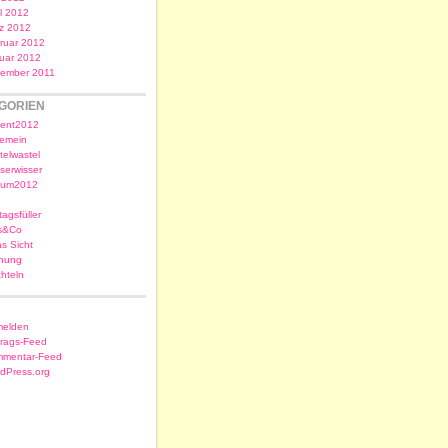
il 2012
z 2012
ruar 2012
uar 2012
ember 2011
GORIEN
ent2012
gemein
telwastel
serwisser
sum2012
tagsfüller
s&Co
as Sicht
nung
chteln
elden
trags-Feed
mentar-Feed
dPress.org