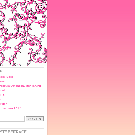
EN
piel-Seite
erie
ressum/Datenschutzerklärung
bbeln
.P.S.
t
r uns
hnachten 2012
STE BEITRÄGE