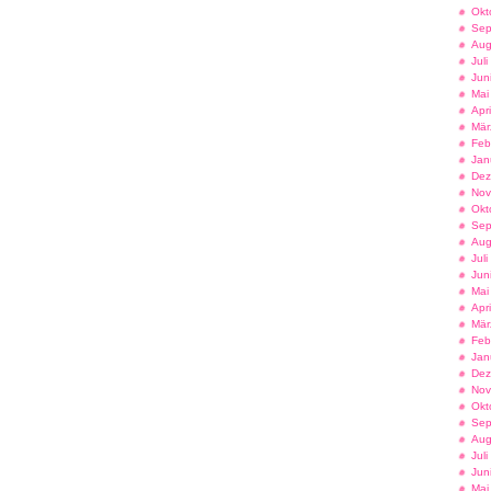
Okt
Sep
Aug
Jul
Jun
Mai
Apr
Mär
Feb
Jan
Dez
Nov
Okt
Sep
Aug
Jul
Jun
Mai
Apr
Mär
Feb
Jan
Dez
Nov
Okt
Sep
Aug
Jul
Jun
Mai