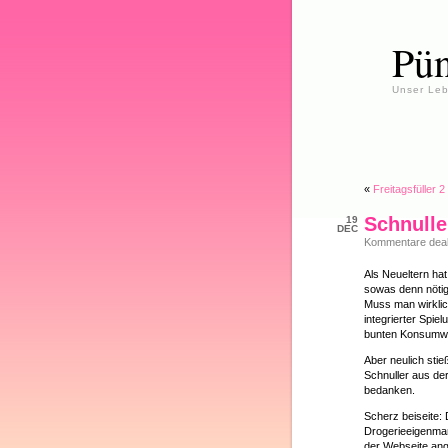
Pün
Unser Leb
«
Freitagsfüller 2
Schnulle
19
DEC
Kommentare deakt
Als Neueltern ha
sowas denn nötig
Muss man wirklic
integrierter Spie
bunten Konsumwel
Aber neulich stie
Schnuller aus de
bedanken.
Scherz beiseite:
Drogerieeigenmar
der Webseite ange