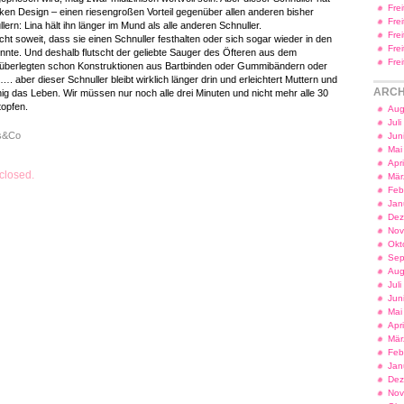
Fre
en Design – einen riesengroßen Vorteil gegenüber allen anderen bisher
Fre
lern: Lina hält ihn länger im Mund als alle anderen Schnuller.
Fre
nicht soweit, dass sie einen Schnuller festhalten oder sich sogar wieder in den
Fre
nte. Und deshalb flutscht der geliebte Sauger des Öfteren aus dem
Fre
 überlegten schon Konstruktionen aus Bartbinden oder Gummibändern oder
 aber dieser Schnuller bleibt wirklich länger drin und erleichtert Muttern und
ARCH
ig das Leben. Wir müssen nur noch alle drei Minuten und nicht mehr alle 30
opfen.
Aug
Jul
s&Co
Jun
Mai
Apr
closed.
Mär
Feb
Jan
Dez
Nov
Okt
Sep
Aug
Jul
Jun
Mai
Apr
Mär
Feb
Jan
Dez
Nov