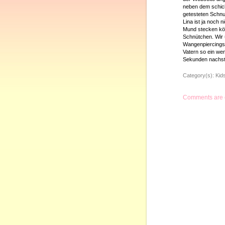
neben dem schick
getesteten Schnul
Lina ist ja noch 
Mund stecken kön
Schnütchen. Wir
Wangenpiercings….
Vatern so ein wen
Sekunden nachst
Category(s):
Kid
Comments are 