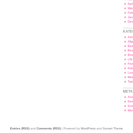
Apr
Mär
Feb
Jan
Dez
KATE
Adv
All
Bas
Bes
Bü
c3k
Frei
Kid
Lin
Mei
Twi
META
Anm
Ein
Kom
Wor
Entries (RSS)
and
Comments (RSS)
| Powered by
WordPress
and
Sunset Theme