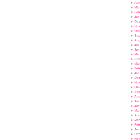
Apr
Mär
Feb
Jan
Dez
Nov
Okt
Sep
Aug
Jul
Jun
Mai
Apr
Mär
Feb
Jan
Dez
Nov
Okt
Sep
Aug
Jul
Jun
Mai
Apr
Mär
Feb
Jan
Dez
Nov