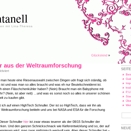
tanell
en mit Lina-Theresa
Glückskind
»
r aus der Weltraumforschung
SEIT
für
iviert
Schnuller
Beis
aus
Gal
t man heute eine Riesenauswahl zwischen Dingen udn fragt sich ständig, ob
der
Imp
 ist und was man so alles braucht und was eh nur Beutelschneiderei ist.
Weltraumforschung
kra
h einen Fläschchenkühler haben? (Nein) Braucht man ein Babyphone mit
P.U
luhr? (Nein, ist aber nett) …und was es sonst noch so alles in unserer schönen
Star
t zu kaufen gibt.
Übe
ß ich auf einen HighTech Schnuller. Der ist so HighTech, dass wir ihn als
Wei
r Weltraumforschung betiteln und uns bei NASA und ESA für die Forschung
 Dieser Schnuller
hier
ist zwar etwas teuerer als der 08/15 Schnuller der
ken. Und den ganzen Schnickschnack wie Kieferentwicklung und so, der auf
NEUE
priesen wird, mag zwar midizinisch wertvoll sein. Aber dieser Schnuller hat –