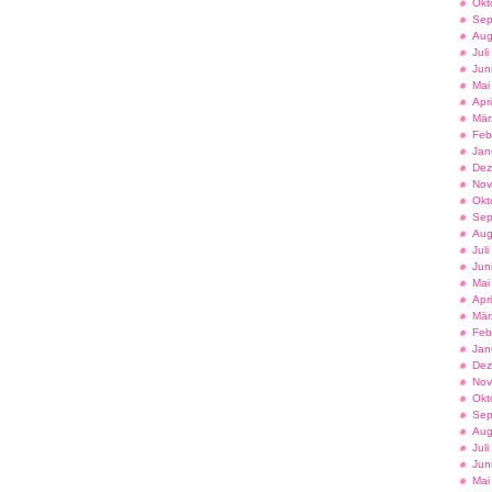
Okt
Sep
Aug
Jul
Jun
Mai
Apr
Mär
Feb
Jan
Dez
Nov
Okt
Sep
Aug
Jul
Jun
Mai
Apr
Mär
Feb
Jan
Dez
Nov
Okt
Sep
Aug
Jul
Jun
Mai