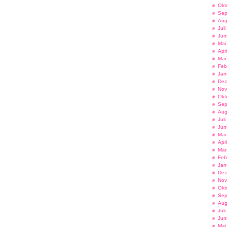
Okt
Sep
Aug
Jul
Jun
Mai
Apr
Mär
Feb
Jan
Dez
Nov
Okt
Sep
Aug
Jul
Jun
Mai
Apr
Mär
Feb
Jan
Dez
Nov
Okt
Sep
Aug
Jul
Jun
Mai