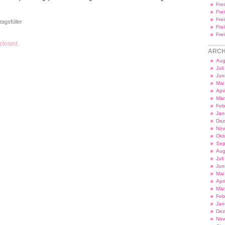
Fre
Fre
Fre
tagsfüller
Fre
Fre
closed.
ARCH
Aug
Jul
Jun
Mai
Apr
Mär
Feb
Jan
Dez
Nov
Okt
Sep
Aug
Jul
Jun
Mai
Apr
Mär
Feb
Jan
Dez
Nov