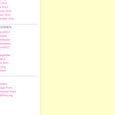
il 2012
z 2012
ruar 2012
uar 2012
ember 2011
GORIEN
ent2012
gemein
telwastel
serwisser
sum2012
tagsfüller
s&Co
as Sicht
nung
chteln
elden
trags-Feed
mentar-Feed
dPress.org