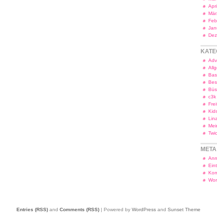
Apr
Mär
Feb
Jan
Dez
KATE
Adv
All
Bas
Bes
Bü
c3k
Frei
Kid
Lin
Mei
Twi
META
Anm
Ein
Kom
Wor
Entries (RSS)
and
Comments (RSS)
| Powered by
WordPress
and
Sunset Theme