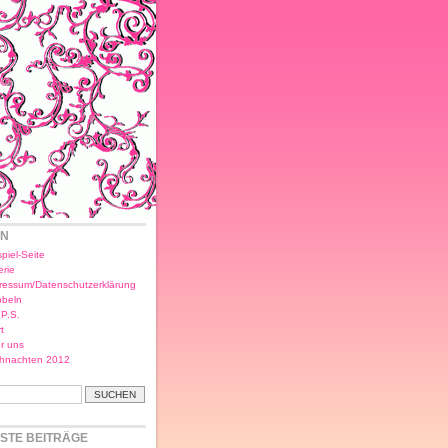
EN
piel-Seite
erie
ressum/Datenschutzerklärung
bbeln
.P.S.
t
r uns
hnachten 2012
STE BEITRÄGE