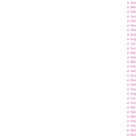
Apr
Mär
Feb
Jan
Dez
Nov
Okt
Sep
Aug
Jul
Jun
Mai
Apr
Mär
Feb
Jan
Dez
Nov
Okt
Sep
Aug
Jul
Jun
Mai
Apr
Mär
Feb
Jan
Dez
Nov