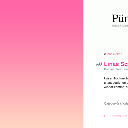
Pün
Unser Leb
«
Müslikekse
Linas Sc
09
DEC
Kommentare deakt
Unser Töchterchen
unausgeglichen u
wieder komme, sc
Category(s):
Kid
Comments are 