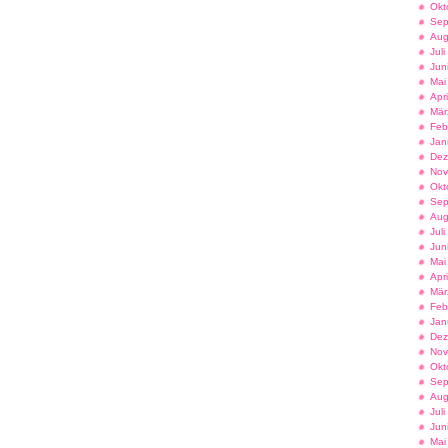
Okt
Sep
Aug
Jul
Jun
Mai
Apr
Mär
Feb
Jan
Dez
Nov
Okt
Sep
Aug
Jul
Jun
Mai
Apr
Mär
Feb
Jan
Dez
Nov
Okt
Sep
Aug
Jul
Jun
Mai