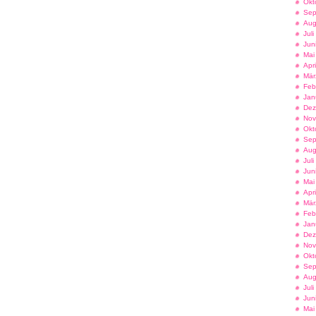
Okt
Sep
Aug
Jul
Jun
Mai
Apr
Mär
Feb
Jan
Dez
Nov
Okt
Sep
Aug
Jul
Jun
Mai
Apr
Mär
Feb
Jan
Dez
Nov
Okt
Sep
Aug
Jul
Jun
Mai