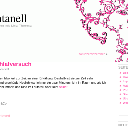
tanell
en mit Lina-Theresa
Neunzerdezember
»
hlafversuch
SEIT
für
iviert
Linas
Beis
Schlafversuch
Gal
 laboriert zur Zeit an einer Erkältung. Deshalb ist sie zur Zeit sehr
Imp
nd erschöpft. Neulich war ich nur ein paar Minuten nicht im Raum und als ich
kra
hlummert das Kind im Laufstall. Aber seht
selbst
!
P.U
Star
Übe
Wei
s&Co
closed.
NEUE