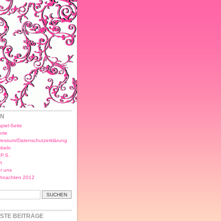
EN
piel-Seite
erie
ressum/Datenschutzerklärung
bbeln
.P.S.
t
r uns
hnachten 2012
STE BEITRÄGE