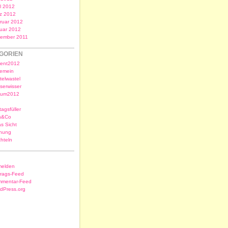
il 2012
z 2012
ruar 2012
uar 2012
ember 2011
GORIEN
ent2012
gemein
telwastel
serwisser
sum2012
tagsfüller
s&Co
as Sicht
nung
chteln
elden
trags-Feed
mentar-Feed
dPress.org