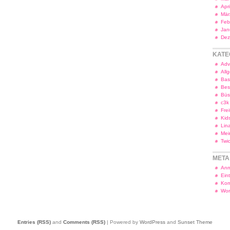
Apr
Mär
Feb
Jan
Dez
KATE
Adv
All
Bas
Bes
Bü
c3k
Frei
Kid
Lin
Mei
Twi
META
Anm
Ein
Kom
Wor
Entries (RSS)
and
Comments (RSS)
| Powered by
WordPress
and
Sunset Theme