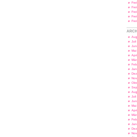
Fre
Fre
Fre
Fre
Fre
ARCH
Aug
Jul
Jun
Mai
Apr
Mär
Feb
Jan
Dez
Nov
Okt
Sep
Aug
Jul
Jun
Mai
Apr
Mär
Feb
Jan
Dez
Nov