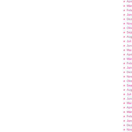
Apr
Mär
Feb
Jan
Dez
Nov
Okt
Sep
Aug
Jul
Jun
Mai
Apr
Mär
Feb
Jan
Dez
Nov
Okt
Sep
Aug
Jul
Jun
Mai
Apr
Mär
Feb
Jan
Dez
Nov