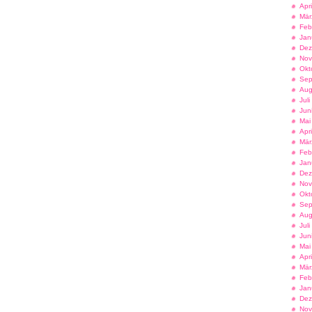
Apr
Mär
Feb
Jan
Dez
Nov
Okt
Sep
Aug
Jul
Jun
Mai
Apr
Mär
Feb
Jan
Dez
Nov
Okt
Sep
Aug
Jul
Jun
Mai
Apr
Mär
Feb
Jan
Dez
Nov