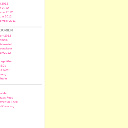
il 2012
z 2012
ruar 2012
uar 2012
ember 2011
GORIEN
ent2012
gemein
telwastel
serwisser
sum2012
tagsfüller
s&Co
as Sicht
nung
chteln
elden
trags-Feed
mentar-Feed
dPress.org