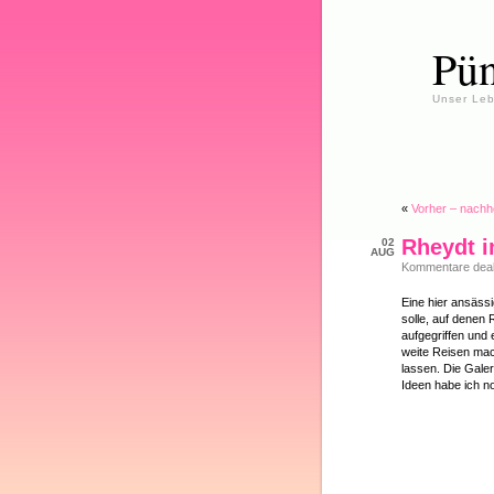
Pün
Unser Leb
«
Vorher – nachh
Rheydt 
02
AUG
Kommentare deakt
Eine hier ansäss
solle, auf denen 
aufgegriffen und 
weite Reisen mac
lassen. Die Gale
Ideen habe ich n