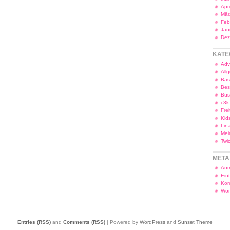
Apr
Mär
Feb
Jan
Dez
KATE
Adv
All
Bas
Bes
Bü
c3k
Frei
Kid
Lin
Mei
Twi
META
Anm
Ein
Kom
Wor
Entries (RSS)
and
Comments (RSS)
| Powered by
WordPress
and
Sunset Theme