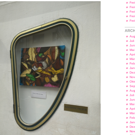
Fre
Fre
Fre
Fre
Fre
ARCH
Aug
Jul
Jun
Mai
Apr
Mär
Feb
Jan
Dez
Nov
Okt
Sep
Aug
Jul
Jun
Mai
Apr
Mär
Feb
Jan
Dez
Nov