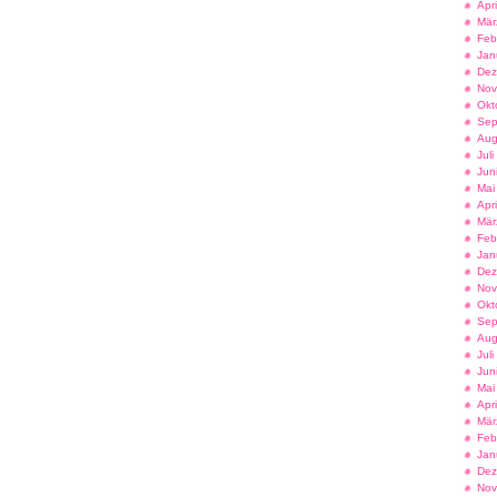
Apr
Mär
Feb
Jan
Dez
Nov
Okt
Sep
Aug
Jul
Jun
Mai
Apr
Mär
Feb
Jan
Dez
Nov
Okt
Sep
Aug
Jul
Jun
Mai
Apr
Mär
Feb
Jan
Dez
Nov