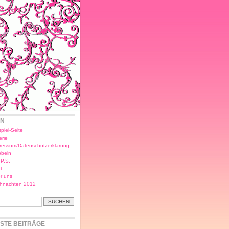
EN
piel-Seite
erie
ressum/Datenschutzerklärung
bbeln
.P.S.
t
r uns
hnachten 2012
STE BEITRÄGE