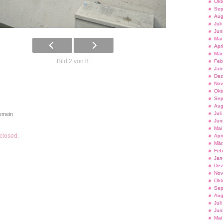
Okt
Sep
Aug
Jul
Jun
Mai
Apr
Mär
Bild 2 von 8
Feb
Jan
Dez
Nov
Okt
Sep
Aug
Jul
gemein
Jun
Mai
closed.
Apr
Mär
Feb
Jan
Dez
Nov
Okt
Sep
Aug
Jul
Jun
Mai