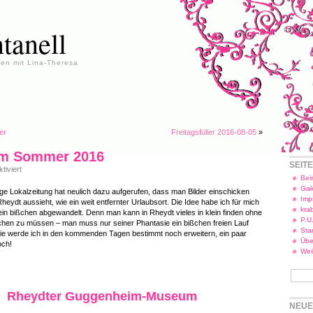
tanell
en mit Lina-Theresa
er
Freitagsfüller 2016-08-05
»
im Sommer 2016
SEIT
für
iviert
Rheydt
Beis
im
Gal
ige Lokalzeitung hat neulich dazu aufgerufen, dass man Bilder einschicken
Sommer
Imp
Rheydt aussieht, wie ein weit entfernter Urlaubsort. Die Idee habe ich für mich
2016
kra
ein bißchen abgewandelt. Denn man kann in Rheydt vieles in klein finden ohne
P.U
hen zu müssen – man muss nur seiner Phantasie ein bißchen freien Lauf
Star
rie werde ich in den kommenden Tagen bestimmt noch erweitern, ein paar
Übe
och!
Wei
Rheydter Guggenheim-Museum
NEUE