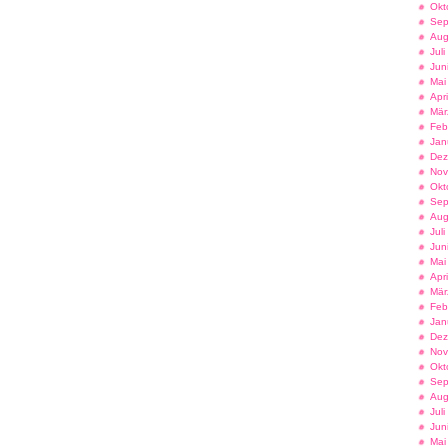
Okt
Sep
Aug
Jul
Jun
Mai
Apr
Mär
Feb
Jan
Dez
Nov
Okt
Sep
Aug
Jul
Jun
Mai
Apr
Mär
Feb
Jan
Dez
Nov
Okt
Sep
Aug
Jul
Jun
Mai