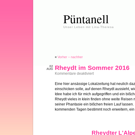
Püntanell
Unser Leben mit Lina-Theresa
«
Vorher – nachher
Rheydt im Sommer 2016
02
AUG
für
Kommentare deaktiviert
Rheydt
im
Eine hier ansässige Lokalzeitung hat neulich da
Sommer
einschicken solle, auf denen Rheydt aussieht, wie
2016
Idee habe ich für mich aufgegriffen und ein bi
Rheydt vieles in klein finden ohne weite Reis
seiner Phantasie ein bißchen freien Lauf lassen.
kommenden Tagen bestimmt noch erweitern, ein 
Rheydter L'Alp